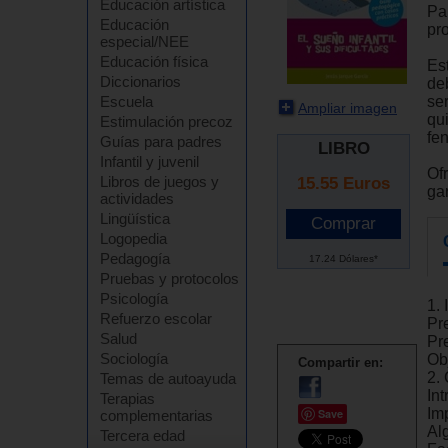
Educación artística
Pa
Educación
pr
especial/NEE
Educación física
Es
Diccionarios
de
se
Escuela
Ampliar imagen
qui
Estimulación precoz
fe
Guías para padres
LIBRO
Infantil y juvenil
Of
Libros de juegos y
15.55
Euros
gar
actividades
Lingüística
Logopedia
Pedagogía
17.24 Dólares*
Pruebas y protocolos
Psicología
1. 
Refuerzo escolar
Pr
Salud
Pr
Sociología
Obj
Compartir en:
2.
Temas de autoayuda
In
Terapias
Im
Save
complementarias
Al
Tercera edad