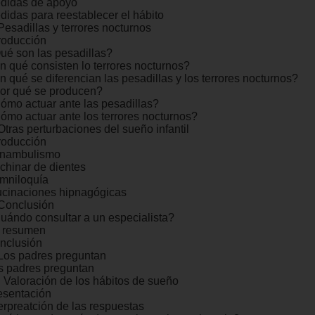
didas de apoyo
didas para reestablecer el hábito
Pesadillas y terrores nocturnos
troducción
ué son las pesadillas?
n qué consisten lo terrores nocturnos?
n qué se diferencian las pesadillas y los terrores nocturnos?
or qué se producen?
ómo actuar ante las pesadillas?
ómo actuar ante los terrores nocturnos?
Otras perturbaciones del sueño infantil
troducción
nambulismo
chinar de dientes
mniloquía
ucinaciones hipnagógicas
 Conclusión
uándo consultar a un especialista?
 resumen
nclusión
 Los padres preguntan
s padres preguntan
. Valoración de los hábitos de sueño
esentación
terpreatción de las respuestas