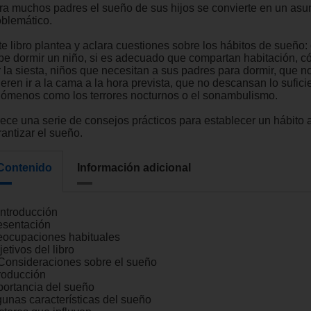
ra muchos padres el sueño de sus hijos se convierte en un asu
oblemático.
te libro plantea y aclara cuestiones sobre los hábitos de sueño:
be dormir un niño, si es adecuado que compartan habitación, 
r la siesta, niños que necesitan a sus padres para dormir, que n
eren ir a la cama a la hora prevista, que no descansan lo sufici
nómenos como los terrores nocturnos o el sonambulismo.
rece una serie de consejos prácticos para establecer un hábito
antizar el sueño.
Contenido
Información adicional
Introducción
esentación
eocupaciones habituales
etivos del libro
 Consideraciones sobre el sueño
troducción
portancia del sueño
gunas características del sueño