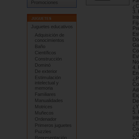
Fa
Promociones
¿C
3. 
In
Fi
Juguetes educativos
Pr
Es
Adquisición de
Do
conocimientos
Ga
Baño
Con
Científicos
Evi
Construcción
No
Dominó
4.
De exterior
En
Estimulación
¿P
intelectual y
Co
memoria
Ad
Familiares
Exp
Manualidades
De
Motrices
¿Y
5.
Muñecos
In
Ordenador
¿E
Primeros juguetes
Co
Puzzles
¿Q
Representación