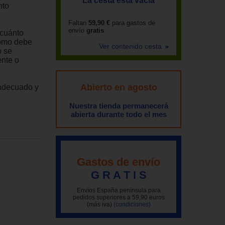
La cesta está vacía
nto
Faltan
59,90 €
para gastos de
envío
gratis
 cuánto
cómo debe
Ver contenido cesta
o se
ente o
Abierto en agosto
 adecuado y
Nuestra tienda permanecerá
abierta durante todo el mes
Gastos de envío
G R A T I S
Envíos España península para
pedidos superiores a 59,90 euros
(más iva)
(condiciones)