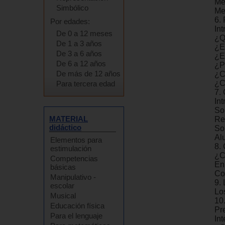
Me
Simbólico
Me
6. 
Por edades:
In
De 0 a 12 meses
¿Q
De 1 a 3 años
¿E
De 3 a 6 años
¿E
De 6 a 12 años
¿P
De más de 12 años
¿C
¿C
Para tercera edad
7. 
In
So
MATERIAL
Re
didáctico
So
Al
Elementos para
8.
estimulación
¿C
Competencias
En
básicas
Co
Manipulativo -
9.
escolar
Lo
Musical
10
Educación física
Pr
Para el lenguaje
In