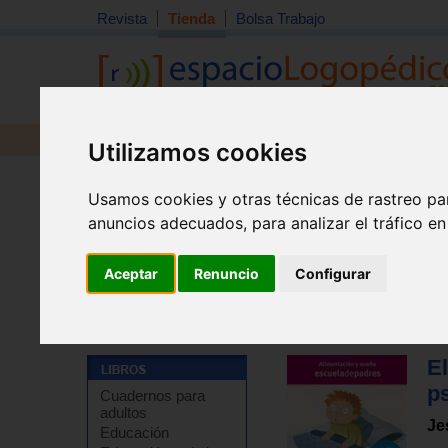
Revista
Tienda
Bolsa Trabajo
Revista
Libros
Material
Juguetes
Utilizamos cookies
Usamos cookies y otras técnicas de rastreo pa
anuncios adecuados, para analizar el tráfico e
Aceptar
Renuncio
Configurar
Tienda
>
Libros
>
Guías para padres
>
Recursos para
El
p
Cuadernos para
adultos
Je
Educación