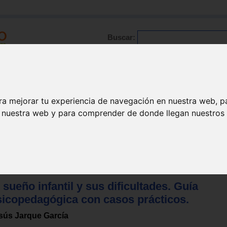
Buscar:
Formación
Directorio
Trabajo
Registro
ra mejorar tu experiencia de navegación en nuestra web, p
n nuestra web y para comprender de donde llegan nuestros v
 padres
>
Sueño
 sueño infantil y sus dificultades. Guía
sicopedagógica con casos prácticos.
sús Jarque García