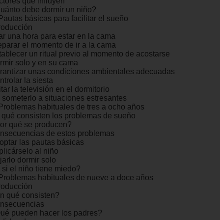
ctores que influyen
uánto debe dormir un niño?
Pautas básicas para facilitar el sueño
troducción
jar una hora para estar en la cama
eparar el momento de ir a la cama
tablecer un ritual previo al momento de acostarse
rmir solo y en su cama
rantizar unas condiciones ambientales adecuadas
trolar la siesta
tar la televisión en el dormitorio
 someterlo a situaciones estresantes
 Problemas habituales de tres a ocho años
 qué consisten los problemas de sueño
or qué se producen?
nsecuencias de estos problemas
optar las pautas básicas
licárselo al niño
jarlo dormir solo
 si el niño tiene miedo?
 Problemas habituales de nueve a doce años
troducción
n qué consisten?
nsecuencias
ué pueden hacer los padres?