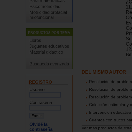
Para matemáticas
¿Q
Psicomotricidad
11.
Motricidad orofacial
Re
miofuncional
Co
Ev
Con
Pr
Si
Libros
Co
Juguetes educativos
12.
Material didáctico
Bib
Busqueda avanzada
DEL MISMO AUTOR
Resolución de problem
REGISTRO
Usuario
Resolución de problem
Resolución de problem
Contraseña
Colección estimular y a
Intervención educativ
Cuentos con trucos par
Olvidé la
Ver más productos de este
contraseña