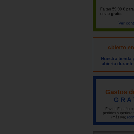
Faltan
59,90 €
para
envío
gratis
Ver con
Abierto e
Nuestra tienda
abierta durante
Gastos d
G R A 
Envíos España pe
pedidos superiores
(más iva)
(con