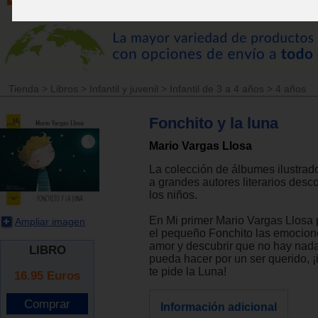
Tienda
>
Libros
>
Infantil y juvenil
>
Infantil de 3 a 4 años
>
4 años
Fonchito y la luna
Mario Vargas Llosa
La colección de álbumes ilustrad
a grandes autores literarios des
los niños.
En Mi primer Mario Vargas Llosa 
Ampliar imagen
el pequeño Fonchito las emocion
amor y descubrir que no hay nad
LIBRO
pueda hacer por un ser querido, ¡i
te pide la Luna!
16.95
Euros
Información adicional