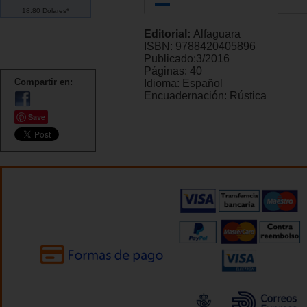
18.80 Dólares*
Editorial:
Alfaguara
ISBN:
9788420405896
Publicado:
3/2016
Páginas:
40
Compartir en:
Idioma:
Español
Encuadernación:
Rústica
Save