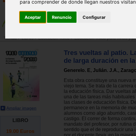
para comprender de donde llegan nuestros visitan
Aceptar
Renuncio
Configurar
Tienda
>
Libros
>
Educación física
>
Educación física para niños y j
Tres vueltas al patio. L
de larga duración en la
Generelo. E, Julián. J.A., Zarago
Esta obra constituye una nueva m
viejo tema. Se trata de la carrer
la educación física. Dar vueltas al
una de las tareas más habituales
las clases de educación física. 
permanece en la memoria de muc
Ampliar imagen
alumnos como algo aburrido, cas
castigo. El correr de forma contin
LIBRO
mandato del profesor, por rutina d
sentido que el de reproducir una 
19.00
Euros
por el docente lleva, en la mayorí