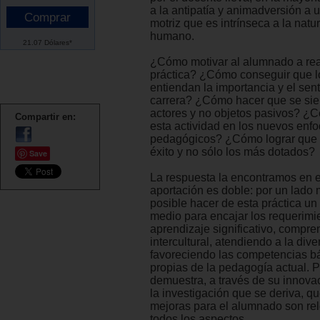
a la antipatía y animadversión a
motriz que es intrínseca a la natu
humano.
21.07 Dólares*
¿Cómo motivar al alumnado a rea
práctica? ¿Cómo conseguir que 
entiendan la importancia y el sent
carrera? ¿Cómo hacer que se sie
actores y no objetos pasivos? ¿C
Compartir en:
esta actividad en los nuevos enf
pedagógicos? ¿Cómo lograr que 
éxito y no sólo los más dotados?
Save
La respuesta la encontramos en es
aportación es doble: por un lado
posible hacer de esta práctica un
medio para encajar los requerimi
aprendizaje significativo, compren
intercultural, atendiendo a la dive
favoreciendo las competencias bá
propias de la pedagogía actual. Po
demuestra, a través de su innova
la investigación que se deriva, qu
mejoras para el alumnado son re
todos los aspectos.