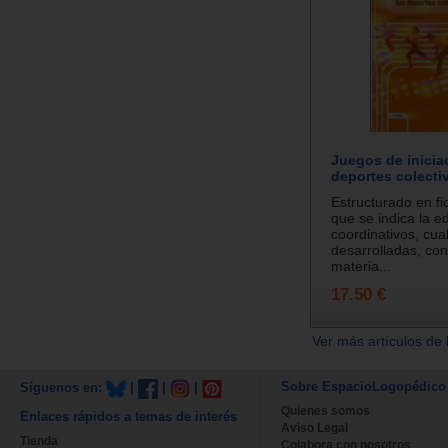
Juegos de inicia
deportes colecti
Estructurado en fi
que se indica la e
coordinativos, cua
desarrolladas, con
materia...
17.50 €
Ver más artículos de 
Sobre EspacioLogopédico
Síguenos en:
|
|
|
Quienes somos
Enlaces rápidos a temas de interés
Aviso Legal
Tienda
Colabora con nosotros