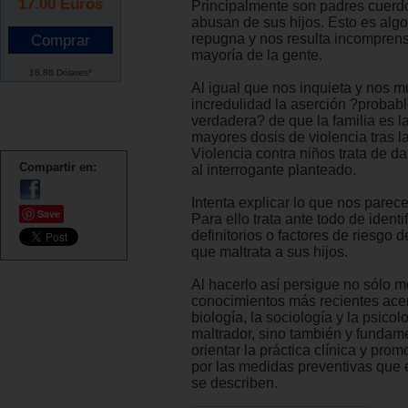
17.00
Euros
Principalmente son padres cuerd
abusan de sus hijos. Esto es alg
repugna y nos resulta incomprens
mayoría de la gente.
18.86 Dólares*
Al igual que nos inquieta y nos 
incredulidad la aserción ?probab
verdadera? de que la familia es la
mayores dosis de violencia tras la
Violencia contra niños trata de d
Compartir en:
al interrogante planteado.
Intenta explicar lo que nos parece
Save
Para ello trata ante todo de identi
definitorios o factores de riesgo 
que maltrata a sus hijos.
Al hacerlo así persigue no sólo mo
conocimientos más recientes acer
biología, la sociología y la psicol
maltrador, sino también y funda
orientar la práctica clínica y prom
por las medidas preventivas que 
se describen.