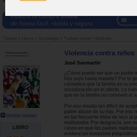
Tienda
>
Libros
>
Sociología
>
Trabajo social
>
Maltrato
Violencia contra niños
José Sanmartín
¿Cómo puede ser que un padre ma
hijo suyo hasta matarlo? Por lo g
considera que la familia es la uni
socialización en el afecto. Lo hab
que en la familia no conviven el a
Por eso resulta tan difícil de acep
padre abuse de su hijo. Por eso re
Ampliar imagen
es tan frecuente tildar de loco al 
maltratador. Por desgracia, son 
LIBRO
casos en que los padres maltrata
evidencian trastornos psiquiátrico