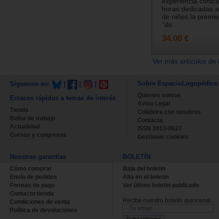
experiencia clíni
horas dedicadas a
de niños la premi
"de...
34.00 €
Ver más artículos de 
Sobre EspacioLogopédico
Síguenos en:
|
|
|
Quienes somos
Enlaces rápidos a temas de interés
Aviso Legal
Tienda
Colabora con nosotros
Bolsa de trabajo
Contacta
Actualidad
ISSN 2013-0627
Cursos y congresos
Gestionar cookies
Nuestras garantías
BOLETÍN
Cómo comprar
Baja del boletin
Envío de pedidos
Alta en el boletin
Formas de pago
Ver último boletin publicado
Contacto tienda
Recibe nuestro boletín quincenal.
Condiciones de venta
Política de devoluciones