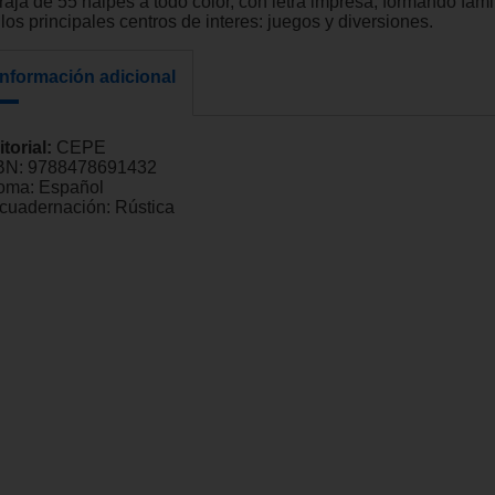
raja de 55 naipes a todo color, con letra impresa, formando fami
los principales centros de interes: juegos y diversiones.
Información adicional
itorial:
CEPE
BN:
9788478691432
ioma:
Español
cuadernación:
Rústica