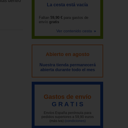
lias dentro
La cesta está vacía
Faltan
59,90 €
para gastos de
envío
gratis
Ver contenido cesta
Abierto en agosto
Nuestra tienda permanecerá
abierta durante todo el mes
Gastos de envío
G R A T I S
Envíos España península para
pedidos superiores a 59,90 euros
(más iva)
(condiciones)