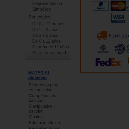
Representación
Simbólico
Por edades:
De 0 a 12 meses
De 1 a 3 años
De 3 a 6 años
De 6 a 12 años
De más de 12 años
Para tercera edad
MATERIAL
didáctico
Elementos para
estimulación
Competencias
básicas
Manipulativo -
escolar
Musical
Educación física
Para el lenguaje