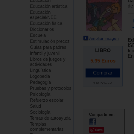
Educación
Ba
de 
Educación artística
Educación
especial/NEE
Educación física
Diccionarios
Escuela
Ampliar imagen
Ed
Estimulación precoz
IS
Guías para padres
LIBRO
Id
Infantil y juvenil
En
Libros de juegos y
5.95
Euros
actividades
Lingüística
Logopedia
Pedagogía
5.68 Dólares*
Pruebas y protocolos
Psicología
Refuerzo escolar
Salud
Sociología
Compartir en:
Temas de autoayuda
Terapias
complementarias
Save