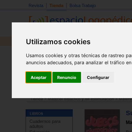
Revista
Tienda
Bolsa Trabajo
Utilizamos cookies
Revista
Libros
Material
Juguetes
Usamos cookies y otras técnicas de rastreo pa
anuncios adecuados, para analizar el tráfico e
Aceptar
Renuncio
Configurar
Tienda
>
Libros
>
Logopedia
>
Recursos
Tienda
>
Material didáctico y de estimulación
>
Materia
Su
Cuadernos para
Ma
adultos