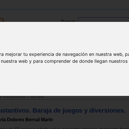
Buscar:
Formación
Directorio
Trabajo
Registro
ra mejorar tu experiencia de navegación en nuestra web, p
n nuestra web y para comprender de donde llegan nuestros v
l manipulativo
>
Barajas
stantivos. Baraja de juegos y diversiones.
ría Dolores Bernal Marín