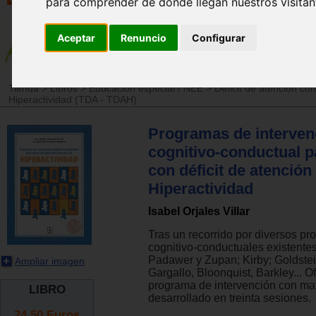
para comprender de donde llegan nuestros visitan
Aceptar
Renuncio
Configurar
Tienda
>
Libros
>
Educación especial / NEE
>
Déficit de atención con
Hiperactividad (TDA - TDAH)
Programas de interven
cognitivo-conductual p
con déficit de atención
Hiperactividad
Isabel Orjales Villar
Tras un recorrido por diversos p
cognitivo-conductuales existentes
Padawer y Zupan; Kirby; Goldstei
Ampliar imagen
Gargallo, Bloonquist, Barkley... O
programa de intervención con mat
LIBRO
desarrollado en treinta sesiones.
24.50
Euros