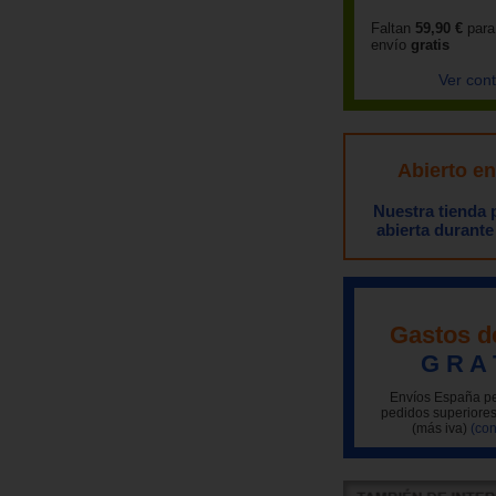
Faltan
59,90 €
para
envío
gratis
Ver con
Abierto e
Nuestra tienda
abierta durante
Gastos d
G R A 
Envíos España pe
pedidos superiores
(más iva)
(con