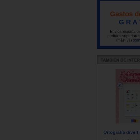
Gastos d
G R A 
Envíos España pe
pedidos superiores
(más iva)
(con
Ortografía diverti