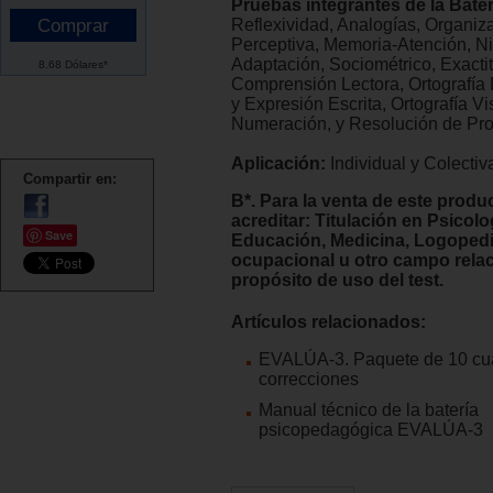
Pruebas integrantes de la Bater
Reflexividad, Analogías, Organiz
Perceptiva, Memoria-Atención, N
Adaptación, Sociométrico, Exactit
8.68 Dólares*
Comprensión Lectora, Ortografía 
y Expresión Escrita, Ortografía Vi
Numeración, y Resolución de Pr
Aplicación:
Individual y Colectiv
Compartir en:
B*. Para la venta de este produ
acreditar: Titulación en Psicolo
Save
Educación, Medicina, Logopedi
ocupacional u otro campo rela
propósito de uso del test.
Artículos relacionados:
EVALÚA-3. Paquete de 10 cua
correcciones
Manual técnico de la batería
psicopedagógica EVALÚA-3