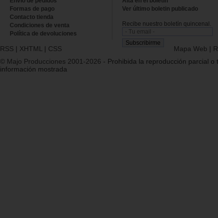
Envío de pedidos
Alta en el boletin
Formas de pago
Ver último boletin publicado
Contacto tienda
Recibe nuestro boletín quincenal.
Condiciones de venta
Política de devoluciones
RSS
|
XHTML
|
CSS
Mapa Web
|
R
© Majo Producciones 2001-2026
- Prohibida la reproducción parcial o t
información mostrada