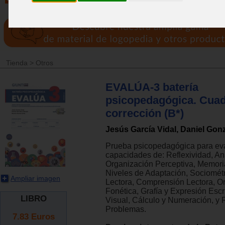
Tienda
>
Otros
EVALÚA-3 batería
psicopedagógica. Cuade
corrección (B*)
Jesús García Vidal, Daniel Gon
Prueba psicopedagógica para ev
capacidades de: Reflexividad, An
Organización Perceptiva, Memori
Niveles de Adaptación, Sociométr
Ampliar imagen
Lectora, Comprensión Lectora, Or
Fonética, Grafía y Expresión Escri
LIBRO
Visual, Cálculo y Numeración, y 
Problemas.
7.83
Euros