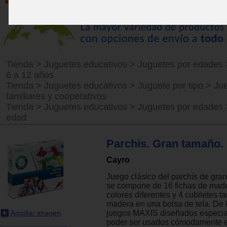
Tienda
>
Juguetes educativos
>
Juguetes por edades
6 a 12 años
Tienda
>
Juguetes educativos
>
Juguete por tipo
>
Ju
familiares y cooperativos
Tienda
>
Juguetes educativos
>
Juguetes por edades
edad
Parchís. Gran tamaño.
Cayro
Juego clásico del parchís de gran
se compone de 16 fichas de made
colores diferentes y 4 cubiletes 
madera en una bolsa de tela. De l
Ampliar imagen
juegos MAXIS diseñados especia
poder ser usados cómodamente e