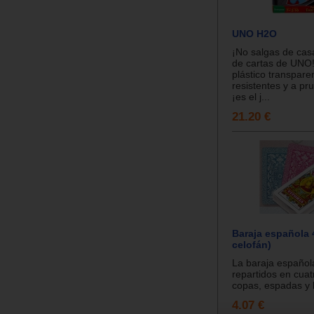
UNO H2O
¡No salgas de casa
de cartas de UNO!
plástico transpare
resistentes y a pr
¡es el j...
21.20 €
Baraja española 
celofán)
La baraja español
repartidos en cuat
copas, espadas y b
4.07 €