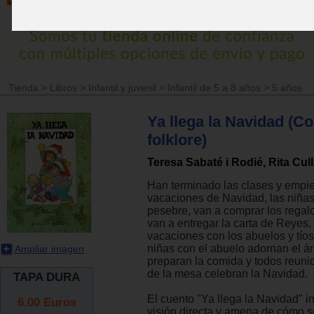
Tienda
>
Libros
>
Infantil y juvenil
>
Infantil de 5 a 8 años
>
5 años
Ya llega la Navidad (C
folklore)
Teresa Sabaté i Rodié, Rita Cul
Han terminado las clases y empi
vacaciones de Navidad, las niñas
pesebre, van a comprar los regal
van a entregar la carta de Reyes,
vacaciones con los abuelos y tíos
niñas con el abuelo adornan el á
Ampliar imagen
preparan la comida y todos reuni
de la mesa celebran la Navidad.
TAPA DURA
El cuento "Ya llega la Navidad" i
6.00
Euros
visión directa y amena de cómo s