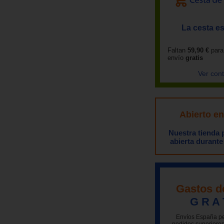
La cesta es
Faltan
59,90 €
para
envío
gratis
Ver con
Abierto e
Nuestra tienda
abierta durante
Gastos d
G R A 
Envíos España pe
pedidos superiores