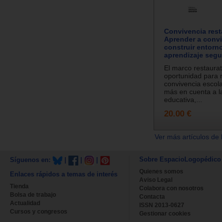
Convivencia rest
Aprender a conviv
construir entorn
aprendizaje seg
El marco restaurat
oportunidad para 
convivencia escola
más en cuenta a 
educativa,...
20.00 €
Ver más artículos de 
Sobre EspacioLogopédico
Síguenos en:
|
|
|
Quienes somos
Enlaces rápidos a temas de interés
Aviso Legal
Tienda
Colabora con nosotros
Bolsa de trabajo
Contacta
Actualidad
ISSN 2013-0627
Cursos y congresos
Gestionar cookies