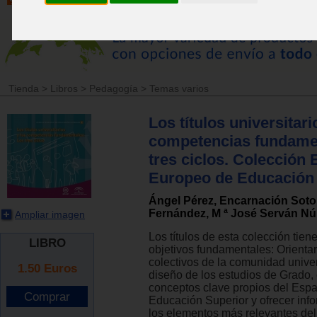
Tienda
>
Libros
>
Pedagogía
>
Temas varios
Los títulos universitari
competencias fundamen
tres ciclos. Colección
Europeo de Educación 
Ángel Pérez, Encarnación Soto,
Fernández, M ª José Serván N
Ampliar imagen
Los títulos de esta colección tie
LIBRO
objetivos fundamentales: Orientar 
colectivos de la comunidad univer
1.50
Euros
diseño de los estudios de Grado, c
conceptos clave propios del Esp
Educación Superior y ofrecer inf
los elementos más relevantes del