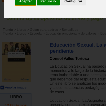
Aceptar
Renuncio
Configurar
Tienda
>
Libros
>
Guías para padres
>
Sexualidad
Tienda
>
Libros
>
Escuela
>
Educación emocional y de valores
>
Edu
Educación Sexual. La 
pendiente
Consol Vallés Tortosa
La Educación Sexual ha pasado p
momentos a lo largo de la historia
tema inabordable a una necesida
que debemos dar respuesta educ
En este libro se analizan los mod
Ampliar imagen
y las consecuencias pedagógicas
de estos.
LIBRO
Educación Sexual. La Asignatura
presenta como un texto provocado
12.00
Euros