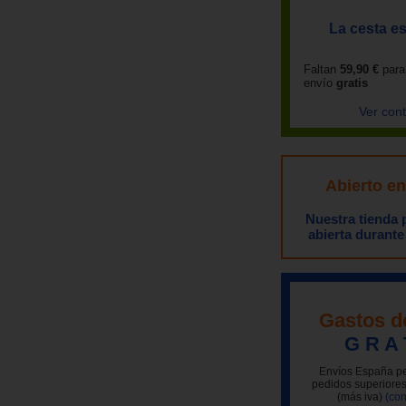
La cesta es
Faltan
59,90 €
para
envío
gratis
Ver con
Abierto e
Nuestra tienda
abierta durante
Gastos d
G R A 
Envíos España pe
pedidos superiores
(más iva)
(con