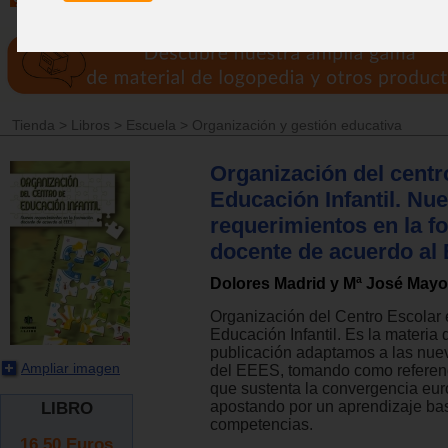
Tienda
>
Libros
>
Escuela
>
Organización y gestión educativa
Organización del centr
Educación Infantil. Nu
requerimientos en la f
docente de acuerdo al
Dolores Madrid y Mª José May
Organización del Centro Escolar 
Educación Infantil. Es la materia
publicación adaptamos a las nu
Ampliar imagen
del EEES, tomando como referen
que sustenta la convergencia eu
apostando por un aprendizaje ba
LIBRO
competencias.
16.50
Euros