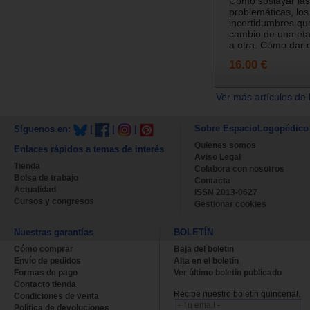
Cómo soslayar las
problemáticas, lo
incertidumbres que
cambio de una eta
a otra. Cómo dar c
16.00 €
Ver más artículos de 
Sobre EspacioLogopédico
Síguenos en:
|
|
|
Quienes somos
Enlaces rápidos a temas de interés
Aviso Legal
Tienda
Colabora con nosotros
Bolsa de trabajo
Contacta
Actualidad
ISSN 2013-0627
Cursos y congresos
Gestionar cookies
Nuestras garantías
BOLETÍN
Cómo comprar
Baja del boletin
Envío de pedidos
Alta en el boletin
Formas de pago
Ver último boletin publicado
Contacto tienda
Recibe nuestro boletín quincenal.
Condiciones de venta
Política de devoluciones