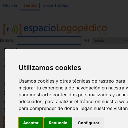
Revista
Tienda
Bolsa Trabajo
Buscar:
en:
Revista
Libros
Utilizamos cookies
Material
Juguetes
Usamos cookies y otras técnicas de rastreo para
Formación
mejorar tu experiencia de navegación en nuestra 
Directorio
para mostrarte contenidos personalizados y anun
adecuados, para analizar el tráfico en nuestra web
Trabajo
para comprender de donde llegan nuestros visitan
Registro
Aceptar
Renuncio
Configurar