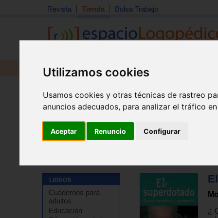
Revista
Tienda
Bolsa Trabajo
Revista
Libros
Material
Juguetes
Utilizamos cookies
Usamos cookies y otras técnicas de rastreo pa
anuncios adecuados, para analizar el tráfico e
Aceptar
Renuncio
Configurar
Tienda
>
Libros
>
Educación especial / NEE
>
Altas ca
E
Cuadernos para
Mo
adultos
Educación
¿ 