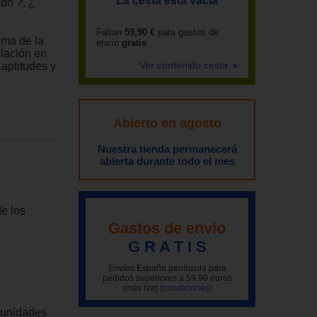
La cesta está vacía
do ?, ¿
Faltan
59,90 €
para gastos de
ema de la
envío
gratis
lación en
Ver contenido cesta
aptitudes y
Abierto en agosto
Nuestra tienda permanecerá
abierta durante todo el mes
de los
Gastos de envío
G R A T I S
Envíos España península para
pedidos superiores a 59,90 euros
(más iva)
(condiciones)
rtunidades