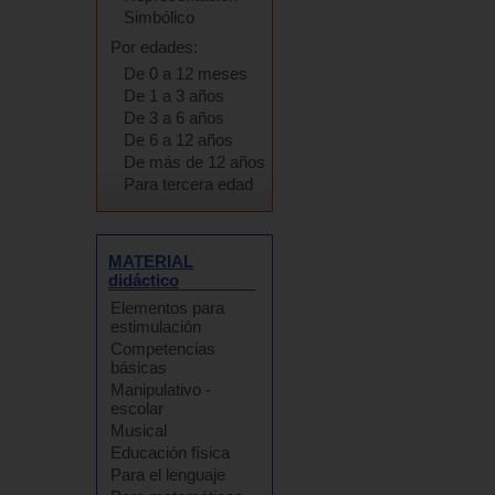
Simbólico
Por edades:
De 0 a 12 meses
De 1 a 3 años
De 3 a 6 años
De 6 a 12 años
De más de 12 años
Para tercera edad
MATERIAL
didáctico
Elementos para
estimulación
Competencias
básicas
Manipulativo -
escolar
Musical
Educación física
Para el lenguaje