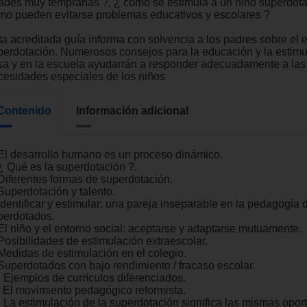
ades muy tempranas ?, ¿ cómo se estimula a un niño superdota
mo pueden evitarse problemas educativos y escolares ?
ta acreditada guía informa con solvencia a los padres sobre el 
perdotación. Numerosos consejos para la educación y la estimu
sa y en la escuela ayudarrán a responder adecuadamente a las 
cesidades especiales de los niños
Contenido
Información adicional
 El desarrollo humano es un proceso dinámico.
 ¿ Qué es la superdotación ?.
 Diferentes formas de superdotación.
Superdotación y talento.
Identificar y estimular: una pareja inseparable en la pedagogía 
perdotados.
 El niño y el entorno social: aceptarse y adaptarse mutuamente.
 Posibilidades de estimulación extraescolar.
 Medidas de estimulación en el colegio.
 Superdotados con bajo rendimiento / fracaso escolar.
. Ejemplos de currículos diferenciados.
. El movimiento pedagógico reformista.
. La estimulación de la superdotación significa las mismas opo