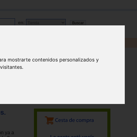
en:
ara mostrarte contenidos personalizados y
isitantes.
s.
ón ya a