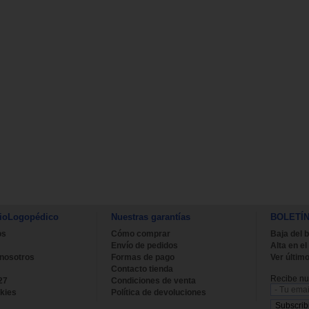
ioLogopédico
Nuestras garantías
BOLETÍ
os
Cómo comprar
Baja del b
Envío de pedidos
Alta en el
 nosotros
Formas de pago
Ver último
Contacto tienda
Recibe nue
27
Condiciones de venta
kies
Política de devoluciones