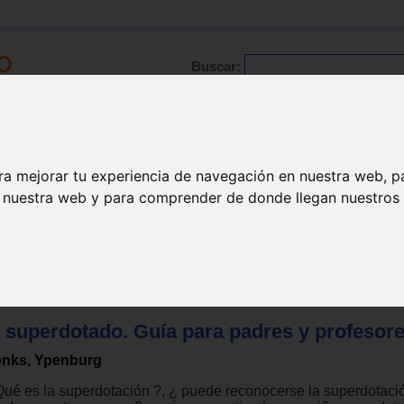
Buscar:
Formación
Directorio
Trabajo
Registro
ra mejorar tu experiencia de navegación en nuestra web, p
n nuestra web y para comprender de donde llegan nuestros v
pacidades intelectuales
l superdotado. Guía para padres y profesore
nks, Ypenburg
Qué es la superdotación ?, ¿ puede reconocerse la superdotaci