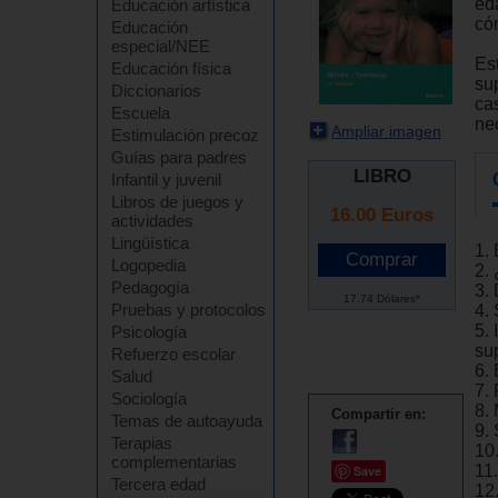
ed
Educación artística
có
Educación
especial/NEE
Es
Educación física
su
Diccionarios
ca
Escuela
ne
Ampliar imagen
Estimulación precoz
Guías para padres
LIBRO
Infantil y juvenil
Libros de juegos y
16.00
Euros
actividades
Lingüística
1.
Logopedia
2.
Pedagogía
3.
17.74 Dólares*
Pruebas y protocolos
4. 
5. 
Psicología
su
Refuerzo escolar
6.
Salud
7.
Sociología
8.
Compartir en:
Temas de autoayuda
9.
Terapias
10
complementarias
11
Save
Tercera edad
12