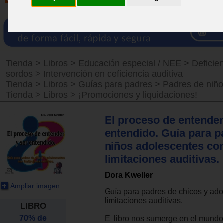
Tienda
>
Libros
>
Educación especial / NEE
>
Deficien
sordos
>
Intervención en deficiencia auditiva
Tienda
>
Libros
>
Guías para padres
>
Padres de niñ
Tienda
>
Libros
>
¡Promociones y liquidaciones!
El proceso de entender
entendido. Guía para p
niños adolescentes co
limitaciones auditivas.
Dora Kweller
Ampliar imagen
Guía para padres de chicos y ad
limitaciones auditivas.
LIBRO
70% de
El libro nos sumerge en el mundo