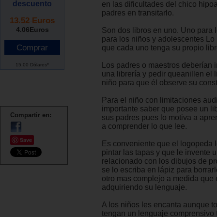
descuento
en las dificultades del chico hipo
padres en transitarlo.
13.52 Euros
4.06
Euros
Son dos libros en uno. Uno para l
para los niños y adolescentes Lo 
que cada uno tenga su propio lib
Los padres o maestros deberían ir
15.00 Dólares*
una librería y pedir queanillen el 
niño para que él observe su const
Para el niño con limitaciones aud
importante saber que posee un lib
Compartir en:
sus padres pues lo motiva a apren
a comprender lo que lee.
Save
Es conveniente que el logopeda l
pintar las tapas y que le invente u
relacionado con los dibujos de p
se lo escriba en lápiz para borrarl
otro mas complejo a medida que 
adquiriendo su lenguaje.
A los niños les encanta aunque t
tengan un lenguaje comprensivo t