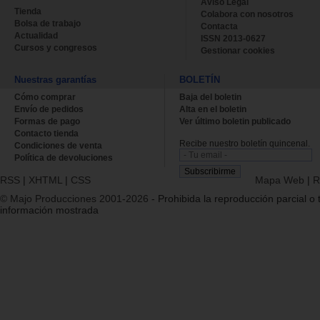
Aviso Legal
Tienda
Colabora con nosotros
Bolsa de trabajo
Contacta
Actualidad
ISSN 2013-0627
Cursos y congresos
Gestionar cookies
Nuestras garantías
BOLETÍN
Cómo comprar
Baja del boletin
Envío de pedidos
Alta en el boletin
Formas de pago
Ver último boletin publicado
Contacto tienda
Recibe nuestro boletín quincenal.
Condiciones de venta
Política de devoluciones
RSS
|
XHTML
|
CSS
Mapa Web
|
R
© Majo Producciones 2001-2026
- Prohibida la reproducción parcial o t
información mostrada