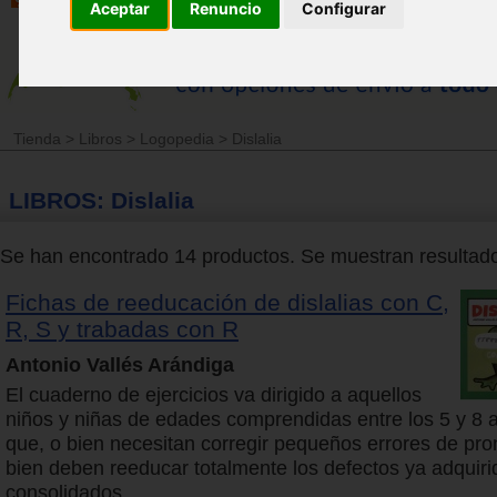
Aceptar
Renuncio
Configurar
Tienda
>
Libros
>
Logopedia
>
Dislalia
LIBROS: Dislalia
Se han encontrado 14 productos. Se muestran resultados
Fichas de reeducación de dislalias con C,
R, S y trabadas con R
Antonio Vallés Arándiga
El cuaderno de ejercicios va dirigido a aquellos
niños y niñas de edades comprendidas entre los 5 y 8
que, o bien necesitan corregir pequeños errores de pro
bien deben reeducar totalmente los defectos ya adquiri
consolidados.