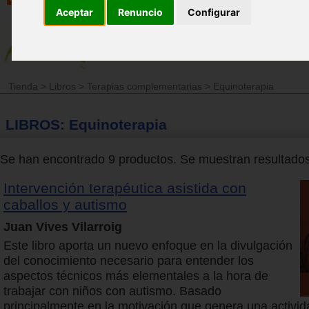
Aceptar
Renuncio
Configurar
Tienda
>
Libros
>
Terapias complementarias
>
Equinoterapia
LIBROS: Equinoterapia
Se han encontrado 9 productos. Se muestran resultados 
Intervención terapéutica asistida con
caballos y autismo
Juan Vives Vilarroig
Este libro aporta un nuevo enfoque en la divulgación
del conocimiento necesario para entender los
aspectos técnicos más elementales a la hora de
trabajar con niños con autismo. Basado
principalmente en la motivación que genera una activid