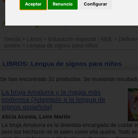
Aceptar
Renuncio
Configurar
Tienda
>
Libros
>
Educación especial / NEE
>
Deficien
sordos
>
Lengua de signos para niños
LIBROS: Lengua de signos para niños
Se han encontrado 31 productos. Se muestran resultados
La bruja Amalurra y la magia más
poderosa (Adaptado a la lengua de
signos española)
Alicia Acosta, Leire Martín
La bruja Amalurra es la divertida encargada de cuidar e
pero los hechizos no le salen como ella quiere. Todo a