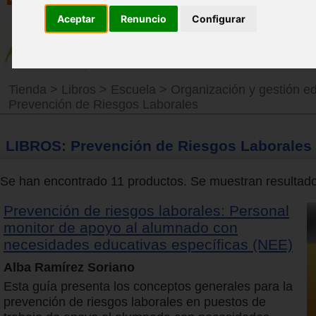
Aceptar
Renuncio
Configurar
Tienda
>
Libros
>
Escuela
>
Organización y gestión e
Prevención de Riesgos Laborales
LIBROS: Prevención de Riesgos Laborales
Se han encontrado 11 productos. Se muestran resultados
Prevención de riesgos laborales: Personal
monitor de apoyo al alumnado con
necesidades educativas específicas (NEE)
Alba Ramírez Soriano
Esta guía presenta los conceptos generales para la
prevención de riesgos laborales en puestos de