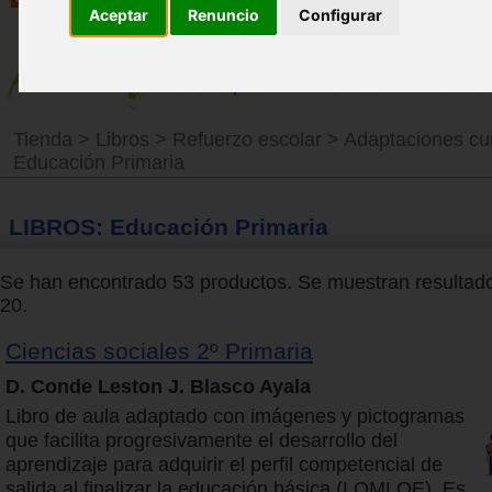
Aceptar
Renuncio
Configurar
Tienda
>
Libros
>
Refuerzo escolar
>
Adaptaciones cur
Educación Primaria
LIBROS: Educación Primaria
Se han encontrado 53 productos. Se muestran resultado
20.
Ciencias sociales 2º Primaria
D. Conde Leston J. Blasco Ayala
Libro de aula adaptado con imágenes y pictogramas
que facilita progresivamente el desarrollo del
aprendizaje para adquirir el perfil competencial de
salida al finalizar la educación básica (LOMLOE). Es