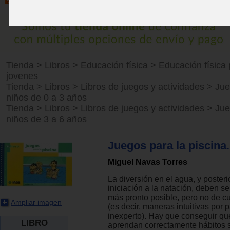
Tienda
>
Libros
>
Educación física
>
Educación física 
jovenes
Tienda
>
Libros
>
Libros de juegos y actividades
>
Jue
niños de 0 a 3 años
Tienda
>
Libros
>
Libros de juegos y actividades
>
Jue
niños de 3 a 6 años
Juegos para la piscina.
Miguel Navas Torres
La diversión en el agua, y poster
iniciación a la natación, deben s
más pronto posible, pero no de c
Ampliar imagen
(es decir, maneras intuitivas por 
inexperto). Hay que conseguir qu
LIBRO
aprendan correctamente hábitos 