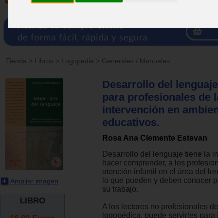
Tienda
>
Libros
>
Logopedia
>
Generales / Manuales
Desarrollo del lenguaj
para profesionales de l
intervención en ambie
educativos.
Rosa Ana Clemente Estevan
Desarrollo del lenguaje tiene la i
hacer comprender, a los profesion
atención infantil en el área del le
lo que pueden y deben conocer pa
Ampliar imagen
su trabajo.
LIBRO
A los lectores no profesionales de
logopédica, puede servirles para i
16.80
Euros