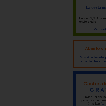
La cesta es
Faltan
59,90 €
para
envío
gratis
Ver con
Abierto e
Nuestra tienda
abierta durante
Gastos d
G R A 
Envíos España pe
pedidos superiores
(más iva)
(con