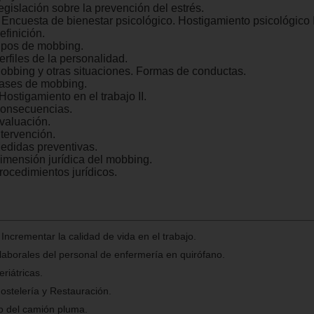
egislación sobre la prevención del estrés.
. Encuesta de bienestar psicológico. Hostigamiento psicológico I
efinición.
Tipos de mobbing.
erfiles de la personalidad.
Mobbing y otras situaciones. Formas de conductas.
Fases de mobbing.
Hostigamiento en el trabajo II.
Consecuencias.
Evaluación.
ntervención.
Medidas preventivas.
Dimensión jurídica del mobbing.
rocedimientos jurídicos.
ncrementar la calidad de vida en el trabajo.
laborales del personal de enfermería en quirófano.
riátricas.
ostelería y Restauración.
o del camión pluma.