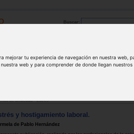
Buscar:
Formación
Directorio
Trabajo
Registro
ra mejorar tu experiencia de navegación en nuestra web, p
n nuestra web y para comprender de donde llegan nuestros v
rnos de ansiedad - Estrés
trés y hostigamiento laboral.
rmela de Pablo Hernández