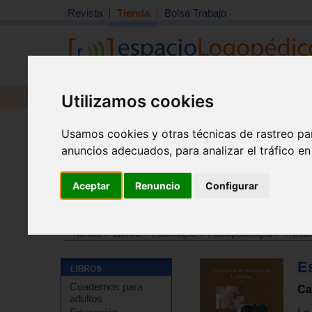
Revista
Tienda
Bolsa Trabajo
Utilizamos cookies
Revista
Libros
Material
Juguetes
Usamos cookies y otras técnicas de rastreo pa
anuncios adecuados, para analizar el tráfico e
Aceptar
Renuncio
Configurar
Tienda
>
Libros
>
Salud
>
Ansiedad - Estres
Tienda
>
Libros
>
Psicología
>
Psicopatología
>
Trasto
Es
Cuadernos para
Ca
adultos