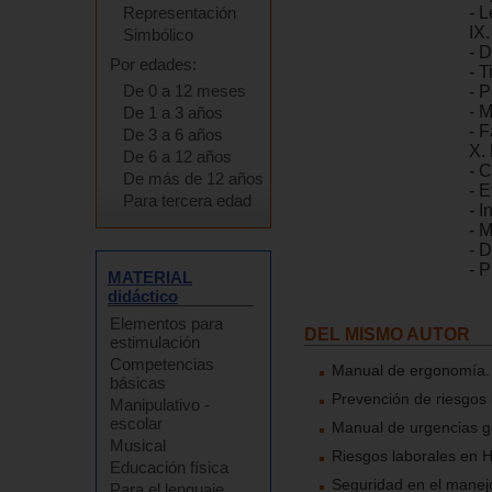
Representación
- L
IX
Simbólico
- D
Por edades:
- 
De 0 a 12 meses
- P
- 
De 1 a 3 años
- 
De 3 a 6 años
X. 
De 6 a 12 años
- 
De más de 12 años
- 
Para tercera edad
- I
- 
- 
- P
MATERIAL
didáctico
Elementos para
DEL MISMO AUTOR
estimulación
Competencias
Manual de ergonomía. I
básicas
Prevención de riesgos 
Manipulativo -
escolar
Manual de urgencias ge
Musical
Riesgos laborales en H
Educación física
Seguridad en el manej
Para el lenguaje