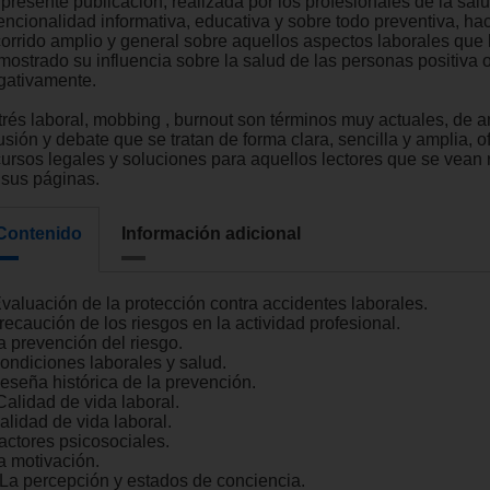
 presente publicación, realizada por los profesionales de la sal
tencionalidad informativa, educativa y sobre todo preventiva, ha
corrido amplio y general sobre aquellos aspectos laborales que
mostrado su influencia sobre la salud de las personas positiva 
gativamente.
trés laboral, mobbing , burnout son términos muy actuales, de a
usión y debate que se tratan de forma clara, sencilla y amplia, 
cursos legales y soluciones para aquellos lectores que se vean 
 sus páginas.
Contenido
Información adicional
Evaluación de la protección contra accidentes laborales.
recaución de los riesgos en la actividad profesional.
a prevención del riesgo.
Condiciones laborales y salud.
Reseña histórica de la prevención.
 Calidad de vida laboral.
alidad de vida laboral.
Factores psicosociales.
a motivación.
. La percepción y estados de conciencia.