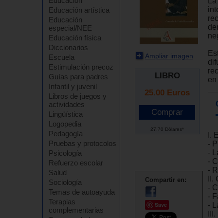
Educación
La
in
Educación artística
re
Educación
de
especial/NEE
ne
Educación física
Diccionarios
Es
Ampliar imagen
Escuela
dif
Estimulación precoz
re
LIBRO
Guías para padres
en
Infantil y juvenil
25.00
Euros
Libros de juegos y
actividades
Lingüística
Logopedia
27.70 Dólares*
Pedagogía
I. 
Pruebas y protocolos
- P
- L
Psicología
- 
Refuerzo escolar
- 
Salud
II.
Compartir en:
Sociología
- C
Temas de autoayuda
- 
Terapias
Save
- L
complementarias
III