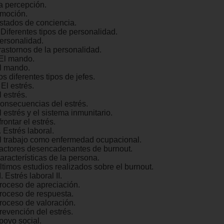
La percepción.
Emoción.
Estados de conciencia.
 Diferentes tipos de personalidad.
Personalidad.
rastornos de la personalidad.
 El mando.
El mando.
os diferentes tipos de jefes.
 El estrés.
l estrés.
Consecuencias del estrés.
l estrés y el sistema inmunitario.
frontar el estrés.
. Estrés laboral.
El trabajo como enfermedad ocupacional.
Factores desencadenantes de burnout.
aracterísticas de la persona.
ltimos estudios realizados sobre el burnout.
I. Estrés laboral II.
Proceso de apreciación.
Proceso de respuesta.
Proceso de valoración.
revención del estrés.
poyo social.