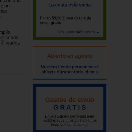
ud con una
La cesta está vacía
ce un
 han
o
Faltan
59,90 €
para gastos de
envío
gratis
Ver contenido cesta
mplia
ofreciendo
reflejados
Abierto en agosto
Nuestra tienda permanecerá
abierta durante todo el mes
Gastos de envío
G R A T I S
Envíos España península para
pedidos superiores a 59,90 euros
(más iva)
(condiciones)