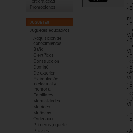
Tercera edad
- 
Promociones
- 
- 
IV.
- 
- T
Juguetes educativos
V.
Adquisición de
- 
conocimientos
- L
Baño
VI.
Científicos
- E
Construcción
- 
Dominó
- E
- A
De exterior
VII
Estimulación
- 
intelectual y
- 
memoria
- C
Familiares
- Ú
Manualidades
VII
Motrices
- 
Muñecos
- 
Ordenador
- 
Primeros juguetes
- P
Puzzles
- A