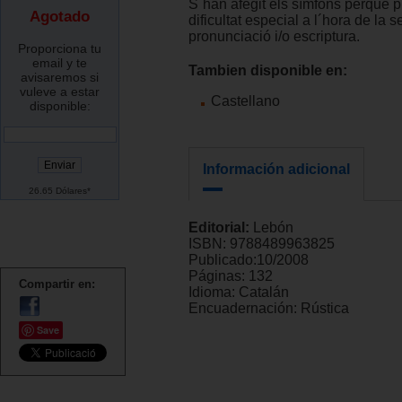
S´han afegit els símfons perquè 
Agotado
dificultat especial a l´hora de la 
pronunciació i/o escriptura.
Proporciona tu
email y te
Tambien disponible en:
avisaremos si
vuleve a estar
Castellano
disponible:
Información adicional
26.65 Dólares*
Editorial:
Lebón
ISBN:
9788489963825
Publicado:
10/2008
Páginas:
132
Compartir en:
Idioma:
Catalán
Encuadernación:
Rústica
Save