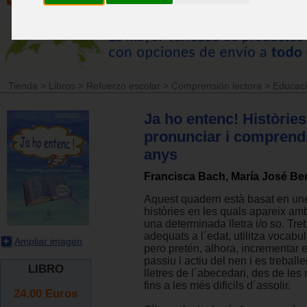
Tienda
>
Libros
>
Refuerzo escolar
>
Comprensión lectora
>
Educaci
Ja ho entenc! Històries 
pronunciar i comprendr
anys
Francisca Bach, María José Be
Aquest quadern està basat en un
històries en les quals apareix am
una determinada lletra i/o so. Tre
adequats a l´edat, utilitza vocabu
Ampliar imagen
pero pretén, alhora, incrementar e
passiu i actiu del nen i es treballe
LIBRO
lletres de l´abecedari, des de le
fins a les més dificils d´assolir.
24.00
Euros