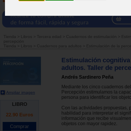
Tienda
>
Libros
>
Tercera edad
>
Cuadernos de estimulación
>
Estim
percepción
Tienda
>
Libros
>
Cuadernos para adultos
>
Estimulación de la perc
Estimulación cognitiva
adultos. Taller de perc
Andrés Sardinero Peña
Mediante los cinco cuadernos de
Percepción estimulamos la capac
Ampliar imagen
persona para identificar los objet
LIBRO
Con las actividades propuestas, 
habilidad para interpretar el signi
22.90
Euros
información que recibe visualment
objetos con mayor rapidez.