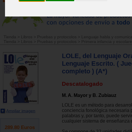
Tienda
>
Libros
>
Pruebas y protocolos
>
Lenguaje habla y comunic
Tienda
>
Libros
>
Pruebas y protocolos
>
Primera infancia y escolar
LOLE, del Lenguaje Ora
Lenguaje Escrito. ( Ju
completo ) (A*)
Descatalogado
M. A. Mayor y B. Zubiauz
LOLE es un método para desarroll
conciencia fonológica necesaria 
Ampliar imagen
palabras y, por tanto, puede serv
cualquier sistema de enseñanza d
289.80
Euros
Se compone de 32 unidades didá