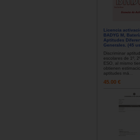
Licencia activac
BADYG M, Baterí
Aptitudes Diferen
Generales. (45 u
Discriminar aptitu
escolares de 1º, 2º
ESO, al mismo ti
obtienen estimaci
aptitudes má...
45.00 €