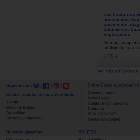
Los trastornos d
articulación. Exp
prevención, diag
tratamiento. Cua
Exploración.
Material compleme
análisis de la artic
1.75 €
Ver más artículos de 
Sobre EspacioLogopédico
Síguenos en:
|
|
|
Quienes somos
Enlaces rápidos a temas de interés
Aviso Legal
Tienda
Colabora con nosotros
Bolsa de trabajo
Contacta
Actualidad
ISSN 2013-0627
Cursos y congresos
Gestionar cookies
Nuestras garantías
BOLETÍN
Cómo comprar
Baja del boletin