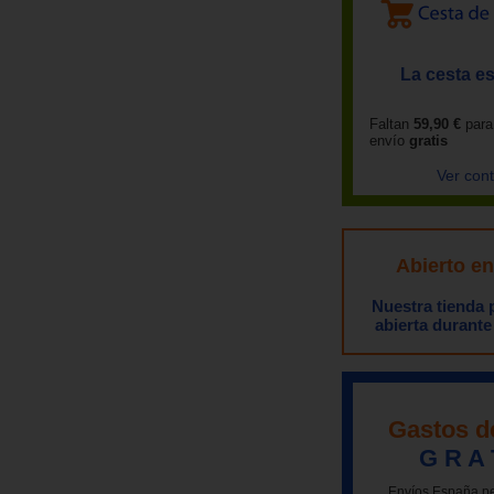
La cesta es
Faltan
59,90 €
para
envío
gratis
Ver con
Abierto e
Nuestra tienda
abierta durante
Gastos d
G R A 
Envíos España pe