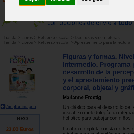
Tienda
>
Libros
>
Refuerzo escolar
>
Destrezas viso-motoras
Tienda
>
Libros
>
Refuerzo escolar
>
Aprestamiento para la lectura
Figuras y formas. Nive
intermedio. Programa p
desarrollo de la percep
y el aprestamiento pre
corporal, objetal y gráf
Marianne Frostig
Ampliar imagen
Un clásico para el desarrollo de 
visual, su metodología ha integr
holístico para trabajar con niños.
LIBRO
23.00
Euros
La obra completa consta de tres