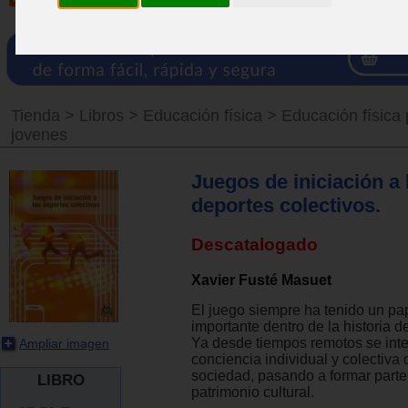
Tienda
>
Libros
>
Educación física
>
Educación física 
jovenes
Juegos de iniciación a 
deportes colectivos.
Descatalogado
Xavier Fusté Masuet
El juego siempre ha tenido un pa
importante dentro de la historia 
Ya desde tiempos remotos se inte
Ampliar imagen
conciencia individual y colectiva 
sociedad, pasando a formar parte
LIBRO
patrimonio cultural.