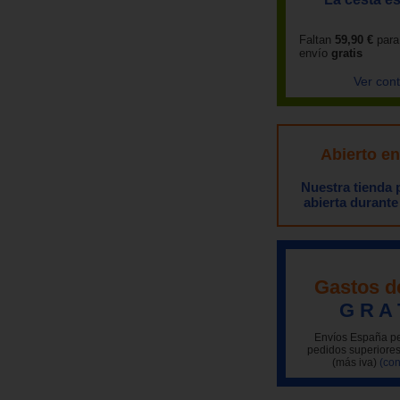
Faltan
59,90 €
para
envío
gratis
Ver con
Abierto e
Nuestra tienda
abierta durante
Gastos d
G R A 
Envíos España pe
pedidos superiores
(más iva)
(con