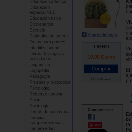
tom
Educación artística
pe
Educación
ha
especial/NEE
Educación física
Vi
Diccionarios
ca
Escuela
es
Ampliar imagen
Estimulación precoz
at
Guías para padres
LIBRO
Infantil y juvenil
Vi
Libros de juegos y
so
19.00
Euros
actividades
viv
Lingüística
El
Logopedia
eje
Pedagogía
21.05 Dólares*
pr
Pruebas y protocolos
Psicología
Refuerzo escolar
Salud
Sociología
Compartir en:
Temas de autoayuda
Ed
Terapias
IS
complementarias
Pu
Save
Tercera edad
Pá