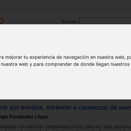
Buscar:
Formación
Directorio
Trabajo
Registro
ra mejorar tu experiencia de navegación en nuestra web, p
n nuestra web y para comprender de donde llegan nuestros v
Psicología
ivir sin miedos. Atrévete a comenzar de nue
rgio Fernández López
 observa con atención comprobará cómo cada vez más persona