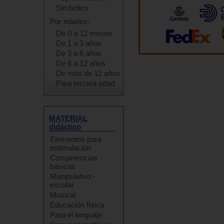
Simbólico
Por edades:
De 0 a 12 meses
De 1 a 3 años
De 3 a 6 años
De 6 a 12 años
De más de 12 años
Para tercera edad
MATERIAL
didáctico
Elementos para
estimulación
Competencias
básicas
Manipulativo -
escolar
Musical
Educación física
Para el lenguaje