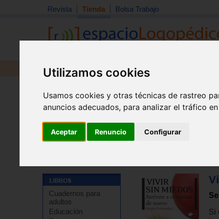
Revista
Tienda
Bolsa Trabajo
Utilizamos cookies
Revista
Libros
Material
Juguetes
Usamos cookies y otras técnicas de rastreo pa
anuncios adecuados, para analizar el tráfico e
Aceptar
Renuncio
Configurar
Tienda
>
Libros
>
Temas de autoayuda
>
Autoayuda - 
V
Cuadernos para
Se
adultos
Educación
Si