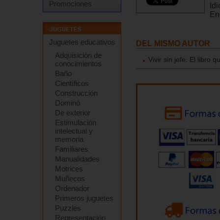
Promociones
Id
En
Juguetes educativos
DEL MISMO AUTOR
Adquisición de
Vivir sin jefe. El libro
conocimientos
Baño
Científicos
Construcción
Dominó
De exterior
Estimulación
intelectual y
memoria
Familiares
Manualidades
Motrices
Muñecos
Ordenador
Primeros juguetes
Puzzles
Representación