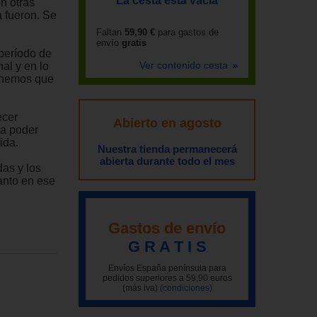
La cesta está vacía
n otras
 fueron. Se
Faltan
59,90 €
para gastos de
envío
gratis
período de
Ver contenido cesta
al y en lo
tenemos que
ecer
Abierto en agosto
ra poder
ida.
Nuestra tienda permanecerá
abierta durante todo el mes
das y los
tanto en ese
Gastos de envío
G R A T I S
Envíos España península para
pedidos superiores a 59,90 euros
(más iva)
(condiciones)