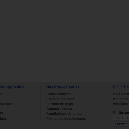
ioLogopédico
Nuestras garantías
BOLETÍ
os
Cómo comprar
Baja del b
Envío de pedidos
Alta en el
 nosotros
Formas de pago
Ver último
Contacto tienda
Recibe nue
27
Condiciones de venta
kies
Política de devoluciones