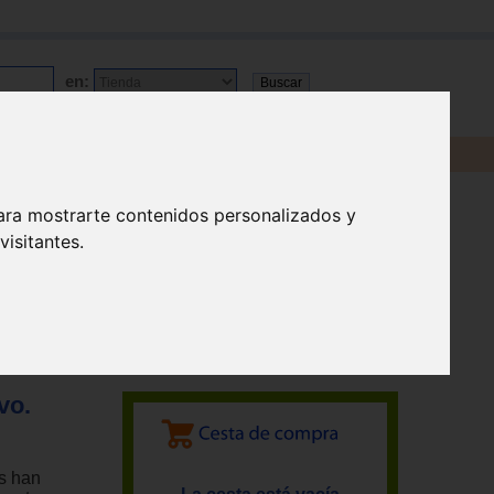
en:
ara mostrarte contenidos personalizados y
isitantes.
vo.
s han