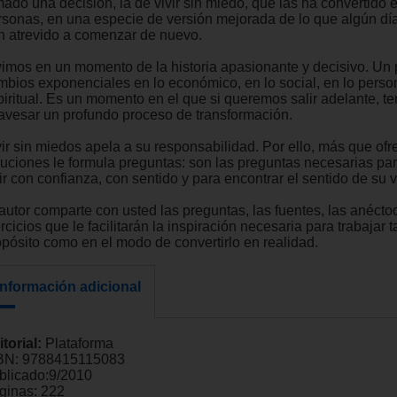
ado una decisión, la de vivir sin miedo, que las ha convertido e
rsonas, en una especie de versión mejorada de lo que algún día
n atrevido a comenzar de nuevo.
vimos en un momento de la historia apasionante y decisivo. Un 
mbios exponenciales en lo económico, en lo social, en lo person
piritual. Es un momento en el que si queremos salir adelante, 
ravesar un profundo proceso de transformación.
vir sin miedos apela a su responsabilidad. Por ello, más que ofr
luciones le formula preguntas: son las preguntas necesarias pa
ir con confianza, con sentido y para encontrar el sentido de su v
 autor comparte con usted las preguntas, las fuentes, las anécto
rcicios que le facilitarán la inspiración necesaria para trabajar 
opósito como en el modo de convertirlo en realidad.
Información adicional
itorial:
Plataforma
BN:
9788415115083
blicado:
9/2010
ginas:
222