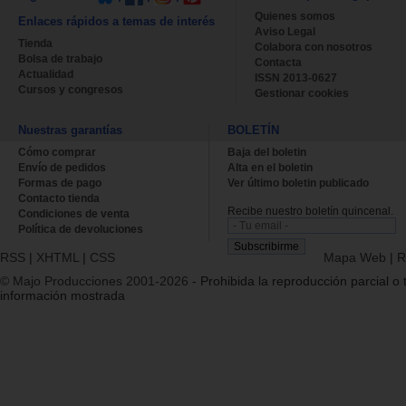
Quienes somos
Enlaces rápidos a temas de interés
Aviso Legal
Tienda
Colabora con nosotros
Bolsa de trabajo
Contacta
Actualidad
ISSN 2013-0627
Cursos y congresos
Gestionar cookies
Nuestras garantías
BOLETÍN
Cómo comprar
Baja del boletin
Envío de pedidos
Alta en el boletin
Formas de pago
Ver último boletin publicado
Contacto tienda
Recibe nuestro boletín quincenal.
Condiciones de venta
Política de devoluciones
RSS
|
XHTML
|
CSS
Mapa Web
|
R
© Majo Producciones 2001-2026
- Prohibida la reproducción parcial o t
información mostrada