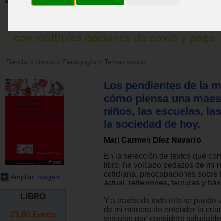
Tienda
>
Libros
>
Pedagogía
>
Temas varios
Los pendientes de la m
cómo piensa una maest
niños, las escuelas, las
la sociedad de hoy.
Mari Carmen Díez Navarro
En la selección de textos que c
libro, he volcado pedazos de mi r
cotidiana, preocupaciones sobre 
Ampliar imagen
actual, reflexiones, ternuras y ha
LIBRO
Y a través de todo ello se puede v
de mi manera de entender la crian
23.00
Euros
vínculos que considero saludable