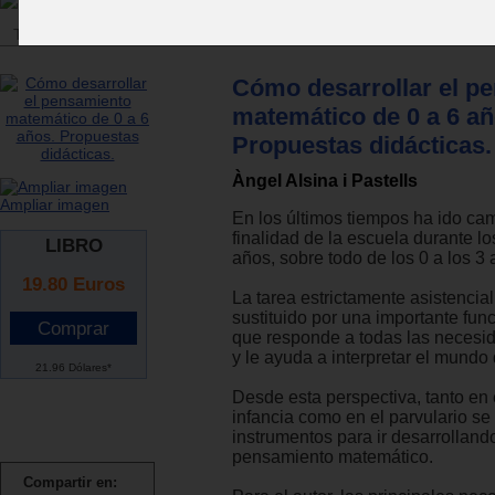
Tienda
>
Libros
>
Escuela
>
Programación y evaluación
Cómo desarrollar el p
matemático de 0 a 6 añ
Propuestas didácticas.
Àngel Alsina i Pastells
Ampliar imagen
En los últimos tiempos ha ido ca
finalidad de la escuela durante l
LIBRO
años, sobre todo de los 0 a los 3 
19.80
Euros
La tarea estrictamente asistencial
sustituido por una importante fun
que responde a todas las necesid
y le ayuda a interpretar el mundo 
21.96 Dólares*
Desde esta perspectiva, tanto en e
infancia como en el parvulario se
instrumentos para ir desarrollando
pensamiento matemático.
Compartir en: