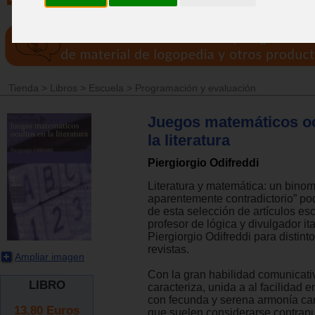
Tienda
>
Libros
>
Escuela
>
Programación y evaluación
Juegos matemáticos oc
la literatura
Piergiorgio Odifreddi
Literatura y matemática: un binom
aparentemente contradictorio” pod
de esta selección de artículos esc
profesor de lógica y divulgador it
Piergiorgio Odifreddi para distint
revistas.
Ampliar imagen
Con la gran habilidad comunicati
LIBRO
caracteriza, unida a al facilidad e
con fecunda y serena armonía ca
13.80
Euros
que suelen considerarse contrapu