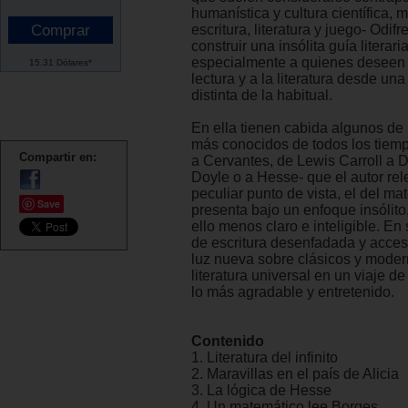
humanística y cultura científica, 
escritura, literatura y juego- Odif
construir una insólita guía literar
especialmente a quienes deseen e
15.31 Dólares*
lectura y a la literatura desde un
distinta de la habitual.
En ella tienen cabida algunos de 
más conocidos de todos los tiem
Compartir en:
a Cervantes, de Lewis Carroll a 
Doyle o a Hesse- que el autor re
peculiar punto de vista, el del ma
Save
presenta bajo un enfoque insólit
ello menos claro e inteligible. En
de escritura desenfadada y acces
luz nueva sobre clásicos y moder
literatura universal en un viaje d
lo más agradable y entretenido.
Contenido
1. Literatura del infinito
2. Maravillas en el país de Alicia
3. La lógica de Hesse
4. Un matemático lee Borges