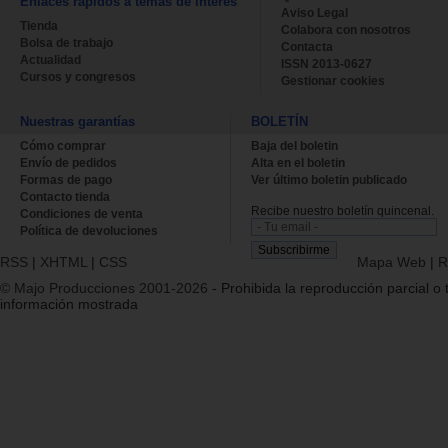
Enlaces rápidos a temas de interés
Aviso Legal
Tienda
Colabora con nosotros
Bolsa de trabajo
Contacta
Actualidad
ISSN 2013-0627
Cursos y congresos
Gestionar cookies
Nuestras garantías
BOLETÍN
Cómo comprar
Baja del boletin
Envío de pedidos
Alta en el boletin
Formas de pago
Ver último boletin publicado
Contacto tienda
Recibe nuestro boletín quincenal.
Condiciones de venta
Política de devoluciones
RSS
|
XHTML
|
CSS
Mapa Web
|
R
© Majo Producciones 2001-2026
- Prohibida la reproducción parcial o t
información mostrada