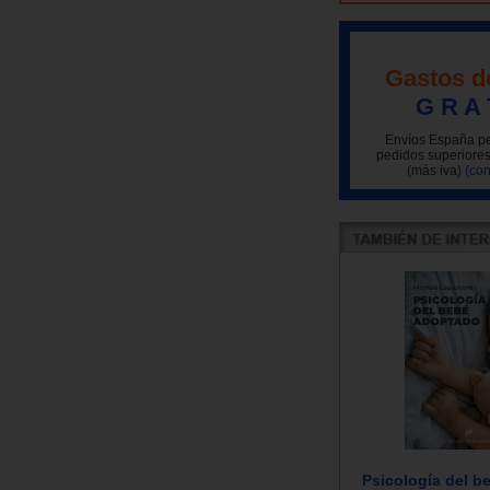
Gastos d
G R A 
Envíos España pe
pedidos superiores
(más iva)
(con
Psicología del 