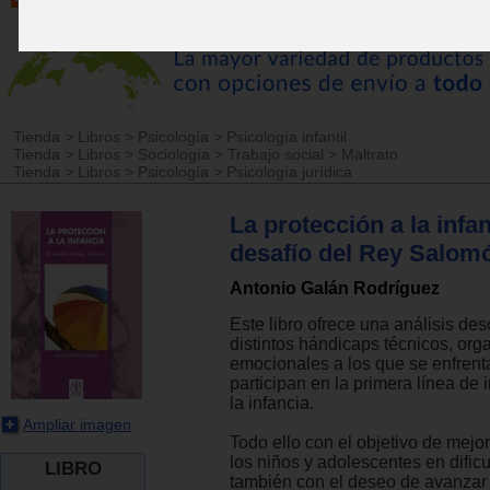
Tienda
>
Libros
>
Psicología
>
Psicología infantil
Tienda
>
Libros
>
Sociología
>
Trabajo social
>
Maltrato
Tienda
>
Libros
>
Psicología
>
Psicología jurídica
La protección a la infan
desafío del Rey Salom
Antonio Galán Rodríguez
Este libro ofrece una análisis de
distintos hándicaps técnicos, orga
emocionales a los que se enfren
participan en la primera línea de 
la infancia.
Ampliar imagen
Todo ello con el objetivo de mejor
los niños y adolescentes en dificu
LIBRO
también con el deseo de avanzar