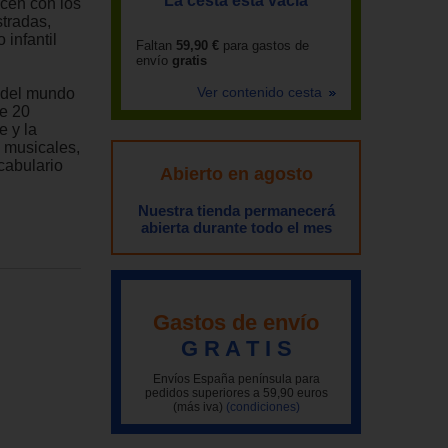
La cesta está vacía
icen con los
stradas,
infantil
Faltan
59,90 €
para gastos de
envío
gratis
Ver contenido cesta
 del mundo
ne 20
e y la
s musicales,
cabulario
Abierto en agosto
Nuestra tienda permanecerá
abierta durante todo el mes
Gastos de envío
G R A T I S
Envíos España península para
pedidos superiores a 59,90 euros
(más iva)
(condiciones)