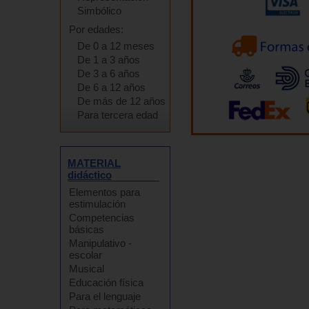
Simbólico
Por edades:
De 0 a 12 meses
De 1 a 3 años
De 3 a 6 años
De 6 a 12 años
De más de 12 años
Para tercera edad
MATERIAL
didáctico
Elementos para
estimulación
Competencias
básicas
Manipulativo -
escolar
Musical
Educación física
Para el lenguaje