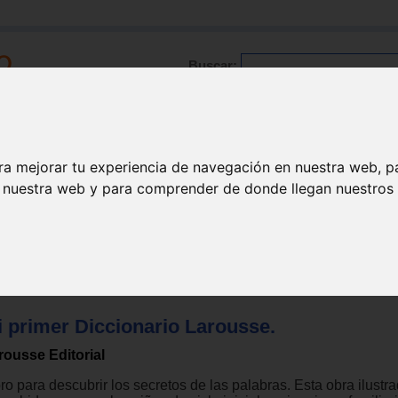
Buscar:
Formación
Directorio
Trabajo
Registro
ra mejorar tu experiencia de navegación en nuestra web, p
n nuestra web y para comprender de donde llegan nuestros v
ños
>
5 años
i primer Diccionario Larousse.
rousse Editorial
ro para descubrir los secretos de las palabras. Esta obra ilustr