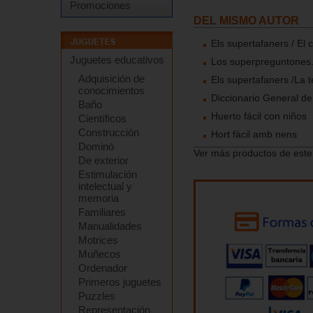
Promociones
DEL MISMO AUTOR
Els supertafaners / El
Juguetes educativos
Los superpreguntones. 
Adquisición de
Els supertafaners /La t
conocimientos
Diccionario General d
Baño
Huerto fácil con niños
Científicos
Construcción
Hort fàcil amb nens
Dominó
Ver más productos de este
De exterior
Estimulación
intelectual y
memoria
Familiares
Manualidades
Motrices
Muñecos
Ordenador
Primeros juguetes
Puzzles
Representación