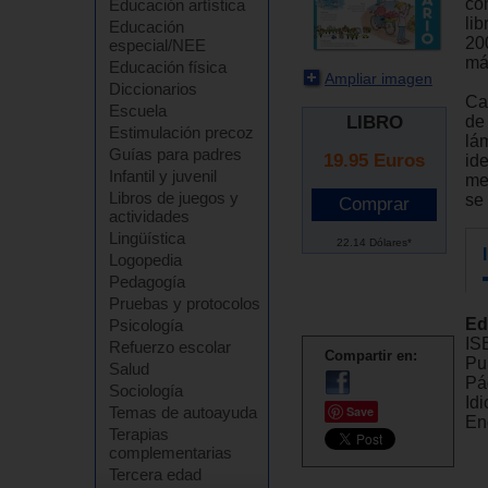
con
Educación artística
li
Educación
20
especial/NEE
má
Educación física
Ampliar imagen
Diccionarios
Ca
Escuela
LIBRO
de
Estimulación precoz
lám
Guías para padres
19.95
Euros
ide
Infantil y juvenil
me
Libros de juegos y
se 
actividades
Lingüística
22.14 Dólares*
Logopedia
Pedagogía
Pruebas y protocolos
Ed
Psicología
IS
Refuerzo escolar
Compartir en:
Pu
Salud
Pá
Sociología
Id
Temas de autoayuda
Save
En
Terapias
complementarias
Tercera edad