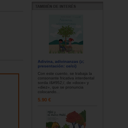
Adivina, adivinanzas (z;
presentación: ce/ci)
Con este cuento, se trabaja la
consonante fricativa interdental
sorda /&#952;/, de «doce» y
«diez», que se pronuncia
colocando...
5.90 €