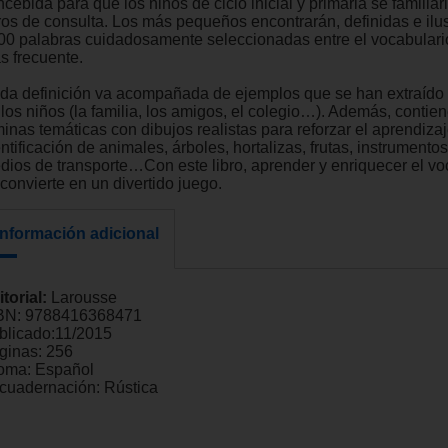
cebida para que los niños de ciclo inicial y primaria se familiar
bros de consulta. Los más pequeños encontrarán, definidas e ilu
00 palabras cuidadosamente seleccionadas entre el vocabulario 
s frecuente.
da definición va acompañada de ejemplos que se han extraído
 los niños (la familia, los amigos, el colegio…). Además, contie
inas temáticas con dibujos realistas para reforzar el aprendizaj
ntificación de animales, árboles, hortalizas, frutas, instrumento
dios de transporte…Con este libro, aprender y enriquecer el vo
convierte en un divertido juego.
Información adicional
itorial:
Larousse
BN:
9788416368471
blicado:
11/2015
ginas:
256
ioma:
Español
cuadernación:
Rústica