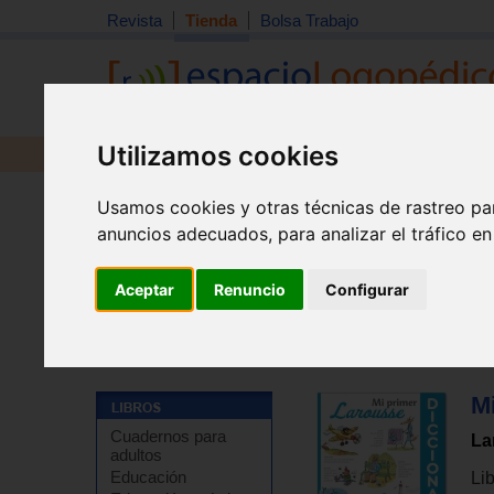
Revista
Tienda
Bolsa Trabajo
Utilizamos cookies
Revista
Libros
Material
Juguetes
Usamos cookies y otras técnicas de rastreo pa
anuncios adecuados, para analizar el tráfico e
Aceptar
Renuncio
Configurar
Tienda
>
Libros
>
Infantil y juvenil
>
Infantil de 5 a 8 a
M
Cuadernos para
La
adultos
Educación
Lib