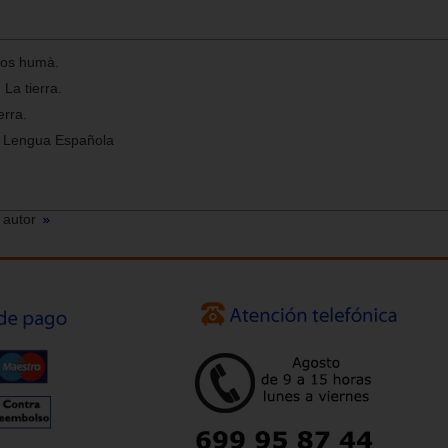
 cos humà.
La tierra.
erra.
e Lengua Española
 autor