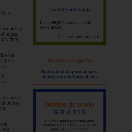
La cesta está vacía
 de la
Faltan
59,90 €
para gastos de
envío
gratis
ersonales y
el hogar,
Ver contenido cesta
ón, falta
iza los
Abierto en agosto
il para
ora
e
Nuestra tienda permanecerá
gía
abierta durante todo el mes
r el
se propone
ial de los
Gastos de envío
odos
G R A T I S
Envíos España península para
 los
pedidos superiores a 59,90 euros
venir
(más iva)
(condiciones)