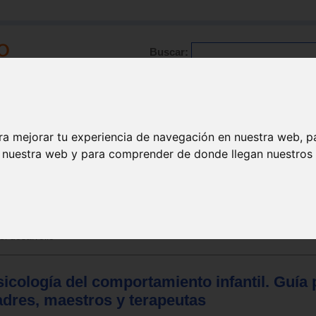
Buscar:
Formación
Directorio
Trabajo
Registro
ra mejorar tu experiencia de navegación en nuestra web, p
n nuestra web y para comprender de donde llegan nuestros v
ión
el desarrollo
icología del comportamiento infantil. Guía 
adres, maestros y terapeutas