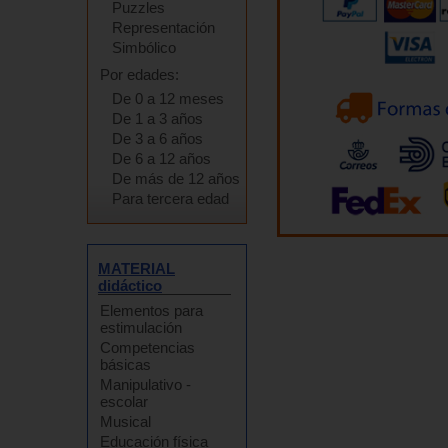
Puzzles
Representación
Simbólico
Por edades:
De 0 a 12 meses
De 1 a 3 años
De 3 a 6 años
De 6 a 12 años
De más de 12 años
Para tercera edad
MATERIAL
didáctico
Elementos para
estimulación
Competencias
básicas
Manipulativo -
escolar
Musical
Educación física