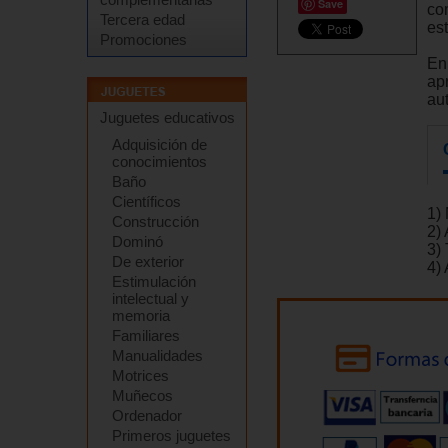
Save
co
Tercera edad
est
Promociones
En
ap
au
Juguetes educativos
Adquisición de
conocimientos
Baño
Científicos
1)
Construcción
2)
Dominó
3)
De exterior
4) 
Estimulación
intelectual y
memoria
Familiares
Manualidades
Motrices
Muñecos
Ordenador
Primeros juguetes