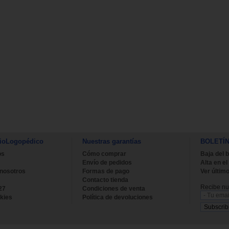
ioLogopédico
Nuestras garantías
BOLETÍ
os
Cómo comprar
Baja del b
Envío de pedidos
Alta en el
 nosotros
Formas de pago
Ver último
Contacto tienda
Recibe nue
27
Condiciones de venta
kies
Política de devoluciones