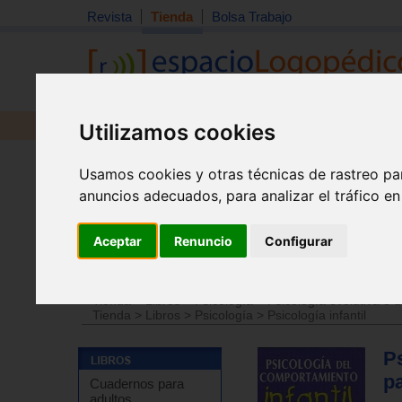
Revista
Tienda
Bolsa Trabajo
Utilizamos cookies
Revista
Libros
Material
Juguetes
Usamos cookies y otras técnicas de rastreo pa
anuncios adecuados, para analizar el tráfico e
Aceptar
Renuncio
Configurar
Tienda
>
Libros
>
Psicología
>
Psicología de la educac
Tienda
>
Libros
>
Psicología
>
Psicología evolutiva o d
Tienda
>
Libros
>
Psicología
>
Psicología infantil
Ps
p
Cuadernos para
adultos