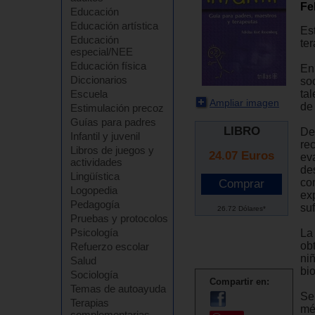
Fe
Educación
Educación artística
Est
Educación
ter
especial/NEE
Educación física
En
Diccionarios
so
tal
Escuela
Ampliar imagen
de 
Estimulación precoz
Guías para padres
LIBRO
Des
Infantil y juvenil
re
Libros de juegos y
24.07
Euros
ev
actividades
de
Lingüística
co
Logopedia
ex
Pedagogía
suf
26.72 Dólares*
Pruebas y protocolos
Psicología
La
ob
Refuerzo escolar
ni
Salud
bio
Sociología
Compartir en:
Temas de autoayuda
Se
Terapias
mé
complementarias