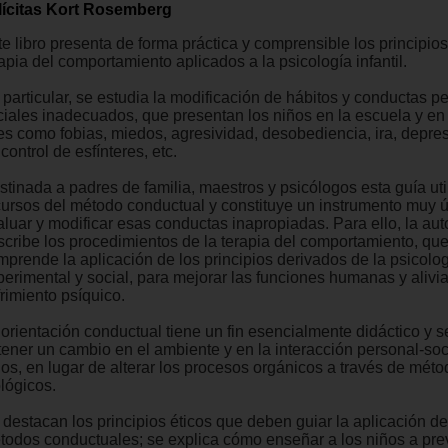
lícitas Kort Rosemberg
e libro presenta de forma práctica y comprensible los principios
apia del comportamiento aplicados a la psicología infantil.
 particular, se estudia la modificación de hábitos y conductas p
ciales inadecuados, que presentan los niños en la escuela y en 
es como fobias, miedos, agresividad, desobediencia, ira, depresi
control de esfínteres, etc.
tinada a padres de familia, maestros y psicólogos esta guía util
cursos del método conductual y constituye un instrumento muy út
aluar y modificar esas conductas inapropiadas. Para ello, la aut
scribe los procedimientos de la terapia del comportamiento, qu
mprende la aplicación de los principios derivados de la psicolo
perimental y social, para mejorar las funciones humanas y alivia
rimiento psíquico.
 orientación conductual tiene un fin esencialmente didáctico y 
tener un cambio en el ambiente y en la interacción personal-soc
ños, en lugar de alterar los procesos orgánicos a través de mét
lógicos.
 destacan los principios éticos que deben guiar la aplicación de
todos conductuales; se explica cómo enseñar a los niños a pre