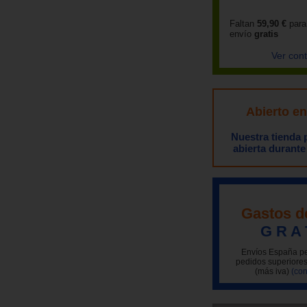
Faltan
59,90 €
para
envío
gratis
Ver con
Abierto e
Nuestra tienda
abierta durante
Gastos d
G R A 
Envíos España pe
pedidos superiores
(más iva)
(con