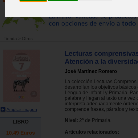
Tienda
>
Otros
Lecturas comprensivas
Atención a la diversida
José Martínez Romero
La colección Lecturas Comprensi
desarrollan los objetivos básicos
Lengua de Infantil y Primaria. Par
palabra y llegan al texto una vez 
interpreta adecuadamente órdenes
comprende frases, párrafos y texto
Ampliar imagen
Nivel:
2º de Primaria.
LIBRO
Artículos relacionados:
10.49
Euros