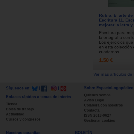
Rubio. El arte de
Escritura 11. Esc
mejorar la letra y
Escritura para mejo
la ortografía con l
Los ejercicios que
en esta colección 
cuadernos...
1.50 €
Ver más artículos de 
Sobre EspacioLogopédico
Síguenos en:
|
|
|
Quienes somos
Enlaces rápidos a temas de interés
Aviso Legal
Tienda
Colabora con nosotros
Bolsa de trabajo
Contacta
Actualidad
ISSN 2013-0627
Cursos y congresos
Gestionar cookies
Nuestras garantías
BOLETÍN