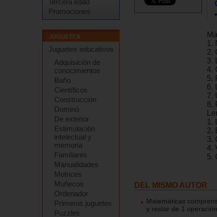
Tercera edad
Promociones
Ma
1.
Juguetes educativos
2.
3.
Adquisición de
4.
conocimientos
5.
Baño
6.
Científicos
7. 
Construcción
8.
Dominó
Le
De exterior
1. 
Estimulación
2. 
intelectual y
3. 
memoria
4.
Familiares
5.
Manualidades
Motrices
Muñecos
DEL MISMO AUTOR
Ordenador
Matemáticas comprensiv
Primeros juguetes
y restar de 1 operació
Puzzles