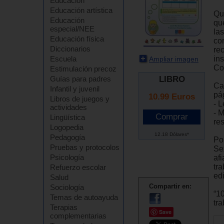
Educación
Educación artística
Qu
Educación
que
especial/NEE
la
Educación física
co
Diccionarios
re
ins
Escuela
Ampliar imagen
Co
Estimulación precoz
LIBRO
Guías para padres
Ca
Infantil y juvenil
pá
10.99
Euros
Libros de juegos y
- L
actividades
- 
Lingüística
re
Logopedia
12.18 Dólares*
Pedagogía
Po
Pruebas y protocolos
Se
Psicología
af
tr
Refuerzo escolar
edi
Salud
Compartir en:
Sociología
“1
Temas de autoayuda
tr
Terapias
Save
complementarias