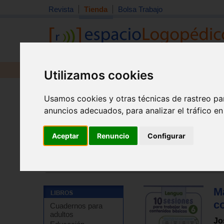
Revista
Tienda
Bolsa Trabajo
Revista
Libros
Material
Juguetes
Utilizamos cookies
Usamos cookies y otras técnicas de rastreo pa
anuncios adecuados, para analizar el tráfico e
Aceptar
Renuncio
Configurar
Tienda
>
Libros
>
Refuerzo escolar
>
Matemáticas
>
E
Tienda
>
Libros
>
Refuerzo escolar
>
Desarrollo del l
Ma
c
Cuadernos para
adultos
Jo