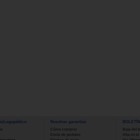
ioLogopédico
Nuestras garantías
BOLETÍ
os
Cómo comprar
Baja del b
Envío de pedidos
Alta en el
 nosotros
Formas de pago
Ver último