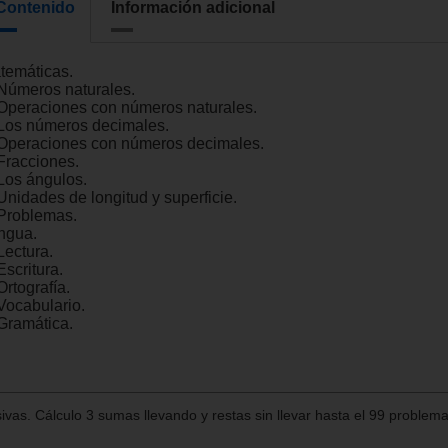
Contenido
Información adicional
temáticas.
 Números naturales.
 Operaciones con números naturales.
 Los números decimales.
 Operaciones con números decimales.
 Fracciones.
 Los ángulos.
Unidades de longitud y superficie.
 Problemas.
ngua.
Lectura.
Escritura.
Ortografía.
 Vocabulario.
 Gramática.
as. Cálculo 3 sumas llevando y restas sin llevar hasta el 99 problem
n