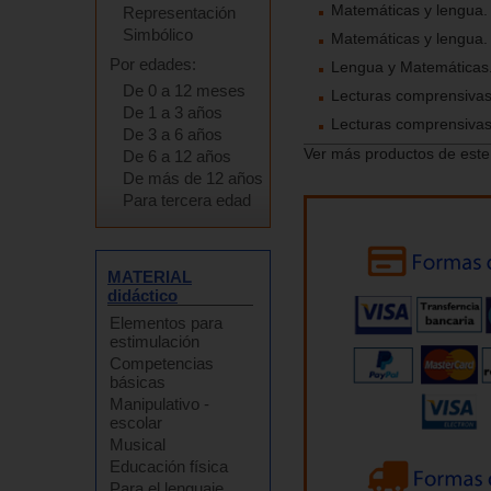
Matemáticas y lengua. 
Representación
Simbólico
Matemáticas y lengua. 
Por edades:
Lengua y Matemáticas. 
De 0 a 12 meses
Lecturas comprensivas 
De 1 a 3 años
Lecturas comprensivas.
De 3 a 6 años
Ver más productos de este
De 6 a 12 años
De más de 12 años
Para tercera edad
MATERIAL
didáctico
Elementos para
estimulación
Competencias
básicas
Manipulativo -
escolar
Musical
Educación física
Para el lenguaje