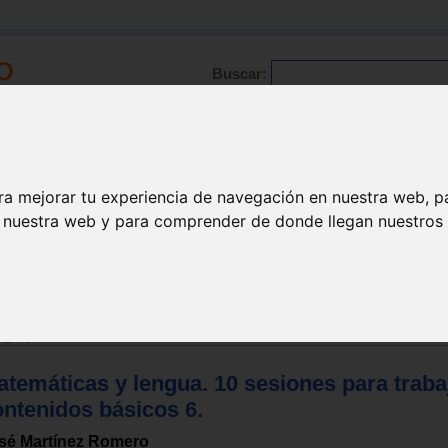
Buscar:
Formación
Directorio
Trabajo
Registro
ra mejorar tu experiencia de navegación en nuestra web, p
n nuestra web y para comprender de donde llegan nuestros v
ducación primaria
enguaje
>
Educación primaria
temáticas y lengua. 10 sesiones para traba
ontenidos básicos 6.
sé Martínez Romero