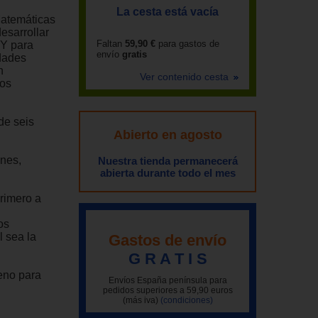
La cesta está vacía
Matemáticas
esarrollar
Faltan
59,90 €
para gastos de
 Y para
envío
gratis
idades
n
Ver contenido cesta
los
de seis
Abierto en agosto
ones,
Nuestra tienda permanecerá
abierta durante todo el mes
rimero a
os
l sea la
Gastos de envío
G R A T I S
eno para
Envíos España península para
pedidos superiores a 59,90 euros
(más iva)
(condiciones)