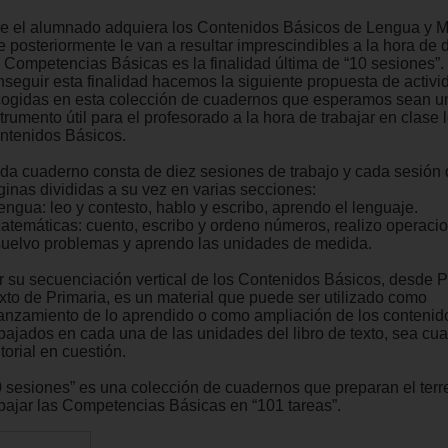
e el alumnado adquiera los Contenidos Básicos de Lengua y 
 posteriormente le van a resultar imprescindibles a la hora de d
s Competencias Básicas es la finalidad última de “10 sesiones”.
nseguir esta finalidad hacemos la siguiente propuesta de activ
cogidas en esta colección de cuadernos que esperamos sean u
trumento útil para el profesorado a la hora de trabajar en clase 
ntenidos Básicos.
da cuaderno consta de diez sesiones de trabajo y cada sesión 
ginas divididas a su vez en varias secciones:
engua: leo y contesto, hablo y escribo, aprendo el lenguaje.
Matemáticas: cuento, escribo y ordeno números, realizo operaci
suelvo problemas y aprendo las unidades de medida.
r su secuenciación vertical de los Contenidos Básicos, desde P
xto de Primaria, es un material que puede ser utilizado como
ianzamiento de lo aprendido o como ampliación de los contenid
abajados en cada una de las unidades del libro de texto, sea cua
torial en cuestión.
0 sesiones” es una colección de cuadernos que preparan el terr
abajar las Competencias Básicas en “101 tareas”.