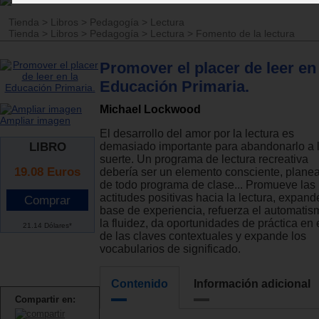
Tienda
>
Libros
>
Pedagogía
>
Lectura
Tienda
>
Libros
>
Pedagogía
>
Lectura
>
Fomento de la lectura
Promover el placer de leer en 
Educación Primaria.
Michael Lockwood
Ampliar imagen
El desarrollo del amor por la lectura es
LIBRO
demasiado importante para abandonarlo a 
suerte. Un programa de lectura recreativa
19.08
Euros
debería ser un elemento consciente, plane
de todo programa de clase... Promueve las
actitudes positivas hacia la lectura, expand
base de experiencia, refuerza el automatis
la fluidez, da oportunidades de práctica en 
21.14 Dólares*
de las claves contextuales y expande los
vocabularios de significado.
Contenido
Información adicional
Compartir en: