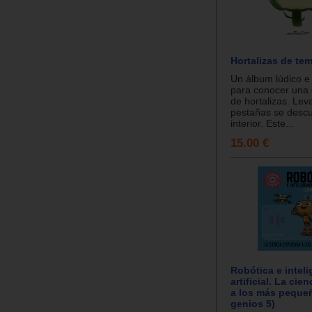
Hortalizas de te
Un álbum lúdico e 
para conocer una 
de hortalizas. Lev
pestañas se desc
interior. Este...
15.00 €
Robótica e inteli
artificial. La cie
a los más peque
genios 5)