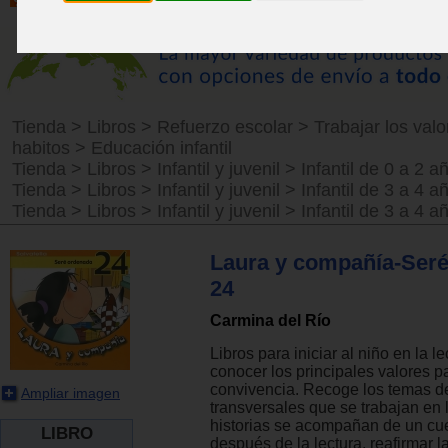
Tienda
>
Libros
>
Refuerzo escolar
>
Trabajar los valo
habitos
>
Educación infantil
Tienda
>
Libros
>
Infantil y juvenil
>
Infantil de 0 a 2 a
Tienda
>
Libros
>
Infantil y juvenil
>
Infantil de 3 a 4 a
Tienda
>
Libros
>
Infantil y juvenil
>
Infantil de 3 a 4 a
Laura y compañía-Ser
24
Carmina del Río
Libros para iniciar al niño en la le
conocer los principales valores 
convivencia. Recoge los temas de
Ampliar imagen
transversales que se trabajan en 
historias se acompañan de un cue
LIBRO
después de la lectura, reafirmar 