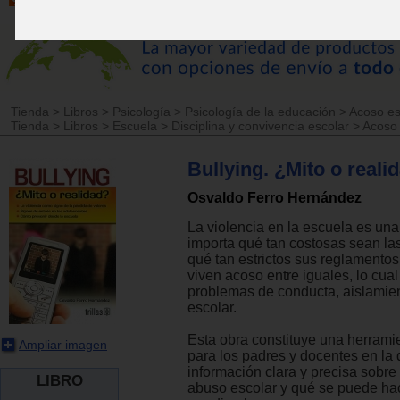
Tienda
>
Libros
>
Psicología
>
Psicología de la educación
>
Acoso esc
Tienda
>
Libros
>
Escuela
>
Disciplina y convivencia escolar
>
Acoso 
Bullying. ¿Mito o reali
Osvaldo Ferro Hernández
La violencia en la escuela es una
importa qué tan costosas sean las
qué tan estrictos sus reglamentos
viven acoso entre iguales, lo cua
problemas de conducta, aislamien
escolar.
Esta obra constituye una herrami
Ampliar imagen
para los padres y docentes en la
información clara y precisa sobre
LIBRO
abuso escolar y qué se puede ha