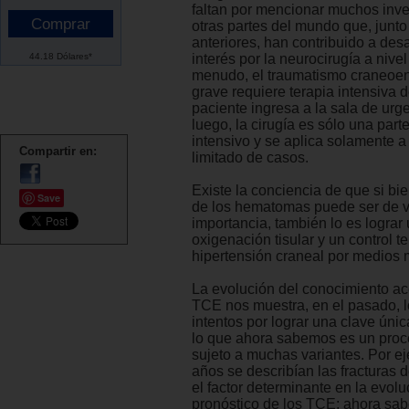
faltan por mencionar muchos inv
otras partes del mundo que, junto
anteriores, han contribuido a desar
44.18 Dólares*
interés por la neurocirugía a nive
menudo, el traumatismo craneoen
grave requiere terapia intensiva 
paciente ingresa a la sala de urg
luego, la cirugía es sólo una part
intensivo y se aplica solamente 
Compartir en:
limitado de casos.
Existe la conciencia de que si bi
Save
de los hematomas puede ser de vi
importancia, también lo es logra
oxigenación tisular y un control 
hipertensión craneal por medios 
La evolución del conocimiento ac
TCE nos muestra, en el pasado, l
intentos por lograr una clave únic
lo que ahora sabemos es un proc
sujeto a muchas variantes. Por e
años se describían las fracturas 
el factor determinante en la evolu
pronóstico de los TCE; ahora sa