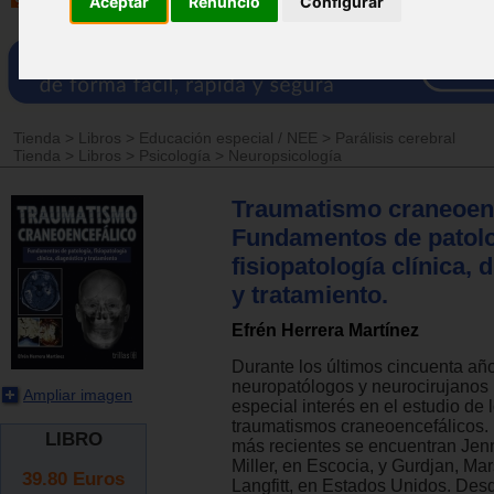
Aceptar
Renuncio
Configurar
Tienda
>
Libros
>
Educación especial / NEE
>
Parálisis cerebral
Tienda
>
Libros
>
Psicología
>
Neuropsicología
Traumatismo craneoenc
Fundamentos de patolo
fisiopatología clínica, 
y tratamiento.
Efrén Herrera Martínez
Durante los últimos cincuenta añ
neuropatólogos y neurocirujanos
Ampliar imagen
especial interés en el estudio de 
traumatismos craneoencefálicos. 
LIBRO
más recientes se encuentran Jenn
Miller, en Escocia, y Gurdjan, Mar
39.80
Euros
Langfitt, en Estados Unidos. Des