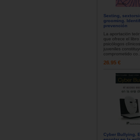
Sexting, sextors
grooming. Identi
prevención
La aportación teór
que ofrece el libro
psicólogos clínicos
juveniles constitu
comprometido co..
26.95 €
Cyber Bullying. 
escolar en la er@