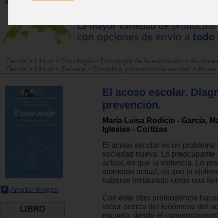
Tienda
>
Libros
>
Psicología
>
Psicología de la educación
>
Acoso esc
Tienda
>
Libros
>
Escuela
>
Disciplina y convivencia escolar
>
Acoso 
El acoso escolar. Diag
prevención.
María Luisa Rodicio - García, M
Iglesias - Cortizas
El acoso escolar es un problema 
sociedad nueva. Lo preocupante,
actual, es que la violencia. Lo pr
momento actual, es que la violen
haberse instaurado como una for
Ampliar imagen
Con este libro pretendemos hacer 
lector acerca del fenómeno del a
LIBRO
escuela, desde el convencimient