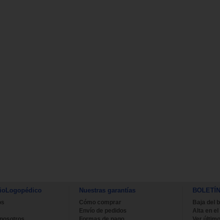
ioLogopédico
Nuestras garantías
BOLETÍ
os
Cómo comprar
Baja del b
Envío de pedidos
Alta en el
 nosotros
Formas de pago
Ver último