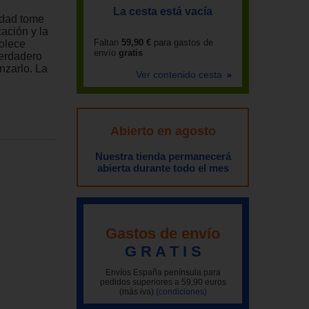
La cesta está vacía
edad tome
ación y la
Faltan
59,90 €
para gastos de
dolece
envío
gratis
verdadero
nzarlo. La
Ver contenido cesta
Abierto en agosto
Nuestra tienda permanecerá
abierta durante todo el mes
Gastos de envío
G R A T I S
Envíos España península para
pedidos superiores a 59,90 euros
(más iva)
(condiciones)