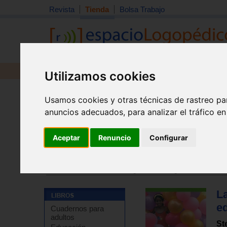
Revista
Tienda
Bolsa Trabajo
Revista
Libros
Material
Juguetes
Utilizamos cookies
Usamos cookies y otras técnicas de rastreo pa
anuncios adecuados, para analizar el tráfico e
Aceptar
Renuncio
Configurar
Tienda
>
Libros
>
Psicología
>
Psicología de la educac
Tienda
>
Libros
>
Psicología
>
Psicología infantil
La
e
Cuadernos para
adultos
St