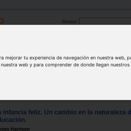
Buscar:
Formación
Directorio
Trabajo
Registro
ra mejorar tu experiencia de navegación en nuestra web, p
n nuestra web y para comprender de donde llegan nuestros v
ión
 infancia feliz. Un cambio en la naturaleza d
ducación.
even Harrison