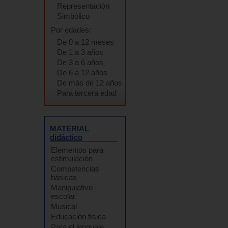
Representación
Simbólico
Por edades:
De 0 a 12 meses
De 1 a 3 años
De 3 a 6 años
De 6 a 12 años
De más de 12 años
Para tercera edad
MATERIAL
didáctico
Elementos para
estimulación
Competencias
básicas
Manipulativo -
escolar
Musical
Educación física
Para el lenguaje