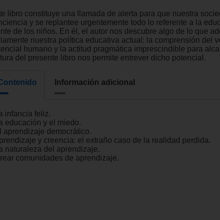
te libro constituye una llamada de alerta para que nuestra soci
nciencia y se replantee urgentemente todo lo referente a la educ
nte de los niños. En él, el autor nos descubre algo de lo que a
riamente nuestra política educativa actual: la comprensión del 
tencial humano y la actitud pragmática imprescindible para alca
tura del presente libro nos permite entrever dicho potencial.
Contenido
Información adicional
a infancia feliz.
La educación y el miedo.
El aprendizaje democrático.
prendizaje y creencia: el extraño caso de la realidad perdida.
a naturaleza del aprendizaje.
Crear comunidades de aprendizaje.