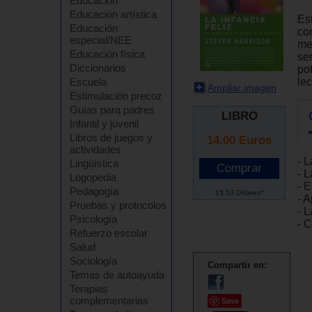
Educación
Educación artística
Es
Educación
co
especial/NEE
me
Educación física
se
Diccionarios
po
lec
Escuela
Ampliar imagen
Estimulación precoz
Guías para padres
LIBRO
Infantil y juvenil
Libros de juegos y
14.00
Euros
actividades
- L
Lingüística
- 
Logopedia
- 
Pedagogía
15.53 Dólares*
- A
Pruebas y protocolos
- L
Psicología
- 
Refuerzo escolar
Salud
Sociología
Compartir en:
Temas de autoayuda
Terapias
complementarias
Save