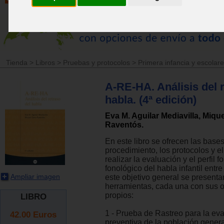
Tienda
>
Libros
>
Pruebas y protocolos
>
Primera infancia y escolar
A-RE-HA. Análisis del r
habla. (4ª edición)
Eva M. Aguilar Mediavilla, Mique
Raventós.
En este libro se ofrecen las bases
procedimiento, los protocolos y el
realizar la evaluación y el perfil f
fonológico del habla infantil entr
Ampliar imagen
este objetivo general se presenta
herramientas, cada una con sus o
propios:
LIBRO
1 - Prueba de Rastreo para la ev
42.00
Euros
preventiva de la población genera