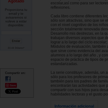
Agotado
escolar,así como para ser lectores
reflexiones.
Proporciona tu
email y te
Cada libro contiene diferentes le
avisaremos si
sólo son atractivas, sino que se e
vuleve a estar
con el nivel cognitivo de los niñ
disponible:
sección totalmente renovada de
Desarrollo mis destrezas, en la 
trabajan diversos aspectos que d
lograr a lo largo del ciclo escolar; 
Módulos de evaluación, también 
33.44 Dólares*
que sirve como evidencia del ava
alumnos a lo largo del año , y con
espacio de práctica de tipos de 
estandarizadas.
La serie constituye, además, un 
Compartir en:
sólo para los profesores de primar
también para los padres de famili
Save
encontrarán las actividades que
compartir con sus hijos para desar
habilidades lectoras y el gusto por
Información adicional