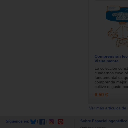
Comprensión lect
Visualmente
La colección cons
cuadernos cuyo ob
fundamental es q
comprenda mejor l
cultive el gusto por
6.50 €
Ver más artículos de 
Sobre EspacioLogopédico
Síguenos en:
|
|
|
Quienes somos