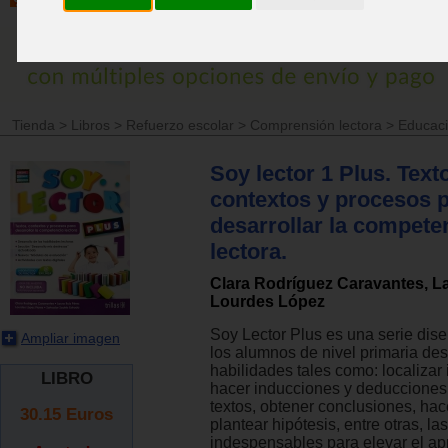
Tienda
>
Libros
>
Refuerzo escolar
>
Comprensión lectora
>
Educaci
Soy lector 1 Plus. Text
contextos y procesos 
desarrollar la compete
lectora.
Clara Rodríguez Caravantes, La
Lourdes López
Soy Lector Plus es una serie dis
Ampliar imagen
los alumnos de nivel primaria des
habilidades tales como: localizar
LIBRO
hacer inducciones y deducciones, 
textos, obtener conclusiones, ha
30.15
Euros
plantear hipótesis, entre otras, la
indespensables para elevar el a