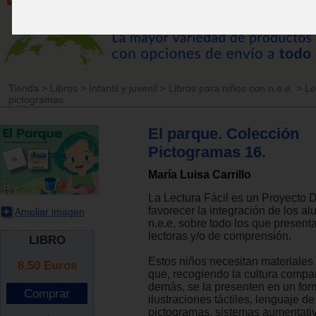
Tienda
>
Libros
>
Infantil y juvenil
>
Libros para niños con n.e.e.
>
Le
pictogramas
El parque. Colección
Pictogramas 16.
María Luisa Carrillo
La Lectura Fácil es un Proyecto D
favorecer la integración de los a
Ampliar imagen
n.e.e, sobre todo los que presenta
lectoras y/o de comprensión.
LIBRO
Estos niños necesitan materiales
8.50
Euros
que, recogiendo la cultura compar
demás, se la presenten en un for
ilustraciones táctiles, lenguaje de
pictogramas, sistemas aumentativ