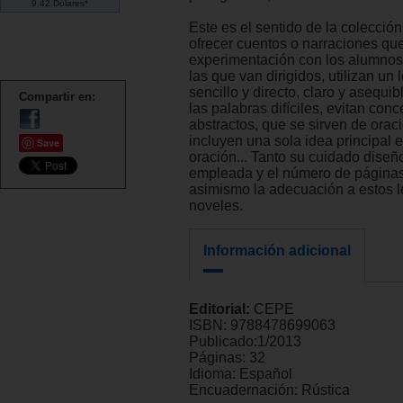
9.42 Dólares*
Este es el sentido de la colecció
ofrecer cuentos o narraciones que
experimentación con los alumnos 
las que van dirigidos, utilizan un
sencillo y directo, claro y asequi
Compartir en:
las palabras difíciles, evitan con
abstractos, que se sirven de orac
incluyen una sola idea principal 
Save
oración... Tanto su cuidado diseñ
empleada y el número de página
asimismo la adecuación a estos l
noveles.
Información adicional
Editorial:
CEPE
ISBN:
9788478699063
Publicado:
1/2013
Páginas:
32
Idioma:
Español
Encuadernación:
Rústica