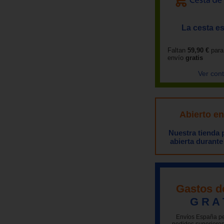
La cesta es
Faltan
59,90 €
para
envío
gratis
Ver con
Abierto e
Nuestra tienda
abierta durante
Gastos d
G R A 
Envíos España pe
pedidos superiores