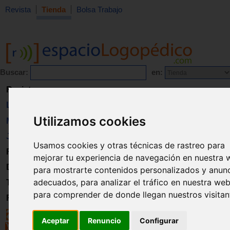
Revista
Tienda
Bolsa Trabajo
Buscar:
en:
Revista
Libros
Utilizamos cookies
Material
Juguetes
Usamos cookies y otras técnicas de rastreo para
Formación
mejorar tu experiencia de navegación en nuestra 
Directorio
para mostrarte contenidos personalizados y anun
adecuados, para analizar el tráfico en nuestra web
Trabajo
para comprender de donde llegan nuestros visitan
Registro
Aceptar
Renuncio
Configurar