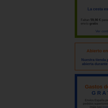
La cesta es
Faltan
59,90 €
para
envío
gratis
Ver con
Abierto e
Nuestra tienda
abierta durante
Gastos d
G R A 
Envíos España pe
pedidos superiores
(más iva)
(con