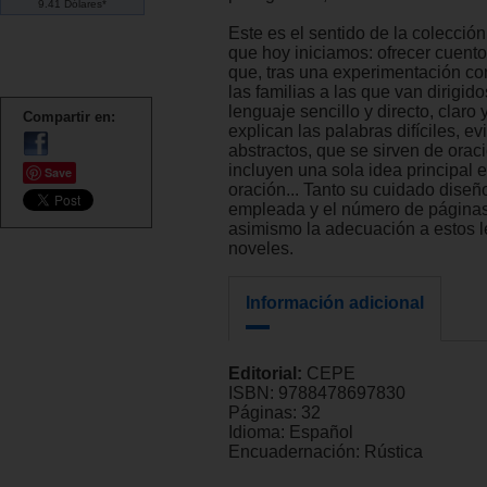
9.41 Dólares*
Este es el sentido de la colecció
que hoy iniciamos: ofrecer cuent
que, tras una experimentación co
las familias a las que van dirigido
lenguaje sencillo y directo, claro
Compartir en:
explican las palabras difíciles, e
abstractos, que se sirven de orac
incluyen una sola idea principal 
Save
oración... Tanto su cuidado diseñ
empleada y el número de página
asimismo la adecuación a estos l
noveles.
Información adicional
Editorial:
CEPE
ISBN:
9788478697830
Páginas:
32
Idioma:
Español
Encuadernación:
Rústica