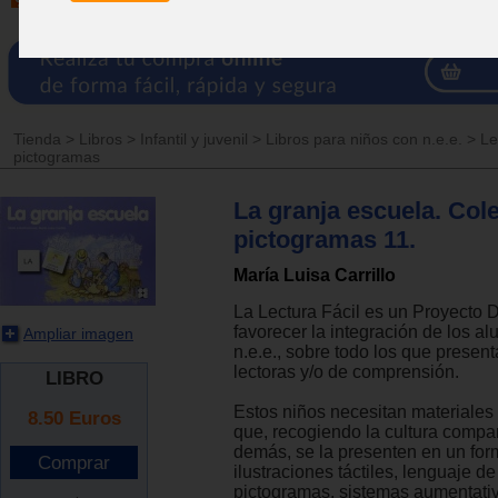
Tienda
>
Libros
>
Infantil y juvenil
>
Libros para niños con n.e.e.
>
Le
pictogramas
La granja escuela. Col
pictogramas 11.
María Luisa Carrillo
La Lectura Fácil es un Proyecto D
favorecer la integración de los a
Ampliar imagen
n.e.e., sobre todo los que present
lectoras y/o de comprensión.
LIBRO
Estos niños necesitan materiales 
8.50
Euros
que, recogiendo la cultura compar
demás, se la presenten en un for
ilustraciones táctiles, lenguaje de
pictogramas, sistemas aumentativ