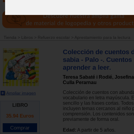
Tienda
>
Libros
>
Refuerzo escolar
>
Aprestamiento para la lectura
Colección de cuentos de
sabia - Palo -. Cuentos
aprender a leer.
Teresa Sabaté i Rodié, Josefina
Culla Perarnau
Colección de cuentos con abund
Ampliar imagen
vocabulario en letra mayúscula. E
sencillo y las frases cortas. Todos 
LIBRO
incluyen temas cercanos al niño pa
comprensión. Los contenidos son
35.94
Euros
previamente de forma oral.
Edad:
A partir de 5 años.