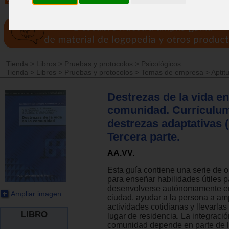
Tienda
>
Libros
>
Pruebas y protocolos
>
Psicológicos
Tienda
>
Libros
>
Pruebas y protocolos
>
Temas de empresa
>
Aptit
Destrezas de la vida en
comunidad. Currículu
destrezas adaptativas 
Tercera parte.
AA.VV.
Esta guía contiene una serie de o
para enseñar habilidades útiles p
desenvolverse autónomamente en
Ampliar imagen
ciudad, ayudar a la persona a am
actividades cotidianas y llevarlas
LIBRO
lugar de residencia. La integració
comunidad depende en parte de l