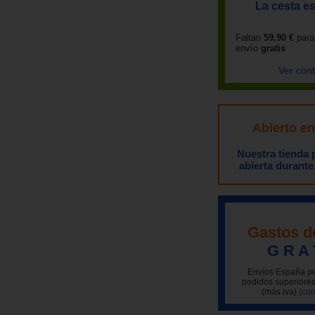
La cesta es
Faltan
59,90 €
para
envío
gratis
Ver con
Abierto e
Nuestra tienda
abierta durante
Gastos d
G R A 
Envíos España pe
pedidos superiores
(más iva)
(con