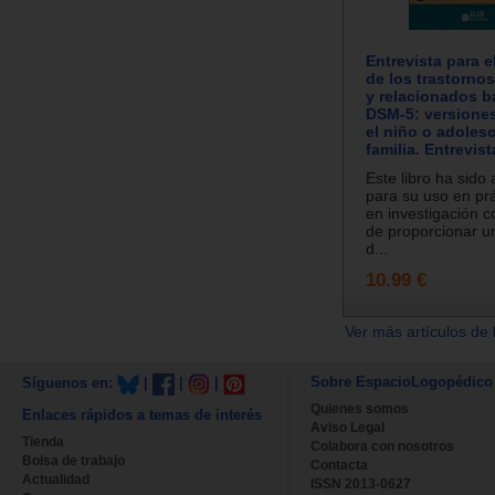
Entrevista para e
de los trastorno
y relacionados b
DSM-5: versiones
el niño o adolesc
familia. Entrevist
Este libro ha sido
para su uso en prá
en investigación co
de proporcionar u
d...
10.99 €
Ver más artículos de 
Sobre EspacioLogopédico
Síguenos en:
|
|
|
Quienes somos
Enlaces rápidos a temas de interés
Aviso Legal
Tienda
Colabora con nosotros
Bolsa de trabajo
Contacta
Actualidad
ISSN 2013-0627