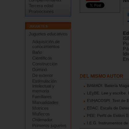
Ni
Tercera edad
Promociones
Ed
Juguetes educativos
IS
Adquisición de
Pu
conocimientos
Pá
Baño
Id
Científicos
En
Construcción
Dominó
De exterior
DEL MISMO AUTOR
Estimulación
BAMADI. Batería Magal
intelectual y
memoria
LEyBE. Lee y escribe. 
Familiares
EVHACOSPI. Test de Ev
Manualidades
Motrices
EDAC. Escala de Detec
Muñecos
PEE: Perfil de Estilos E
Ordenador
I.E.G. Instrumentos de
Primeros juguetes