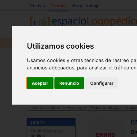
Revista
Tienda
Bolsa Trabajo
Revista
Libros
Material
Juguetes
Utilizamos cookies
Usamos cookies y otras técnicas de rastreo pa
anuncios adecuados, para analizar el tráfico e
Aceptar
Renuncio
Configurar
Tienda
>
Libros
>
Pruebas y protocolos
>
Psicológicos
Tienda
>
Libros
>
Salud
>
Ansiedad - Estres
Tienda
>
Libros
>
Psicología
>
Psicopatología
>
Trasto
E
Cuadernos para
Gr
adultos