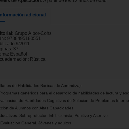
veles de Aplicación:
A partir de los 12 años de edad
Información adicional
itorial:
Grupo Albor-Cohs
BN:
9788495180551
blicado:
9/2011
ginas:
37
ioma:
Español
cuadernación:
Rústica
lanes de Habilidades Básicas de Aprendizaje
Programas genéricos para el desarrollo de habilidades de lectura y escr
aluación de Habilidades Cognitivas de Solución de Problemas Interpe
ción de Alumnos con Altas Capacidades
ducativos: Sobreprotector, Inhibicionista, Punitivo y Asertivo.
 Evaluación General. Jóvenes y adultos