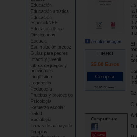
Educación
La
la 
Educación artística
in
Educación
ni
especial/NEE
ma
Educación física
mo
Diccionarios
Escuela
Ampliar imagen
El
Estimulación precoz
res
Guías para padres
LIBRO
o 
Infantil y juvenil
con
35.00
Euros
Libros de juegos y
actividades
Lo
Lingüística
in
in
Logopedia
38.85 Dólares*
Pedagogía
Ba
Pruebas y protocolos
Psicología
Cu
Refuerzo escolar
Salud
Ad
Sociología
Compartir en:
Temas de autoayuda
Du
Terapias
Save
complementarias