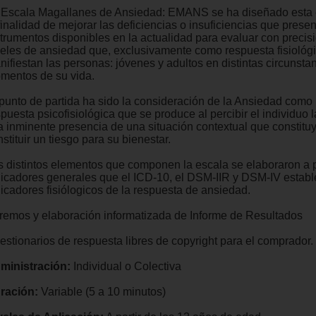
 Escala Magallanes de Ansiedad: EMANS se ha diseñado esta 
finalidad de mejorar las deficiencias o insuficiencias que presen
strumentos disponibles en la actualidad para evaluar con precisi
veles de ansiedad que, exclusivamente como respuesta fisiológi
nifiestan las personas: jóvenes y adultos en distintas circunsta
mentos de su vida.
 punto de partida ha sido la consideración de la Ansiedad como
puesta psicofisiológica que se produce al percibir el individuo 
la inminente presencia de una situación contextual que constitu
stituir un tiesgo para su bienestar.
s distintos elementos que componen la escala se elaboraron a pa
dicadores generales que el ICD-10, el DSM-IIR y DSM-IV estab
dicadores fisiólogicos de la respuesta de ansiedad.
remos y elaboración informatizada de Informe de Resultados
estionarios de respuesta libres de copyright para el comprador.
ministración:
Individual o Colectiva
ración:
Variable (5 a 10 minutos)