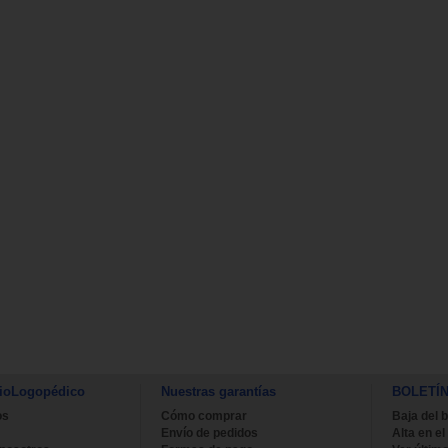
ioLogopédico
Nuestras garantías
BOLETÍ
os
Cómo comprar
Baja del b
Envío de pedidos
Alta en el