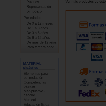
Ver más productos de este
Puzzles
Representación
Simbólico
Por edades:
De 0 a 12 meses
De 1 a 3 años
De 3 a 6 años
De 6 a 12 años
De más de 12 años
Para tercera edad
MATERIAL
didáctico
Elementos para
estimulación
Competencias
básicas
Manipulativo -
escolar
Musical
Educación física