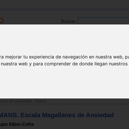
Buscar:
Formación
Directorio
Trabajo
Registro
ra mejorar tu experiencia de navegación en nuestra web, p
n nuestra web y para comprender de donde llegan nuestros v
rnos de ansiedad - Estrés
MANS. Escala Magallanes de Ansiedad
upo Albor-Cohs