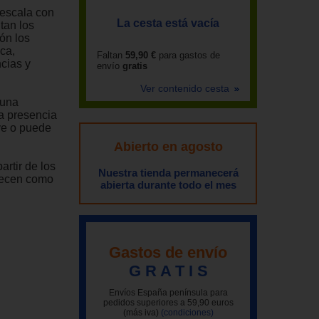
escala con
La cesta está vacía
tan los
ón los
ca,
Faltan
59,90 €
para gastos de
ncias y
envío
gratis
Ver contenido cesta
 una
la presencia
ye o puede
Abierto en agosto
rtir de los
Nuestra tienda permanecerá
lecen como
abierta durante todo el mes
Gastos de envío
G R A T I S
Envíos España península para
pedidos superiores a 59,90 euros
(más iva)
(condiciones)