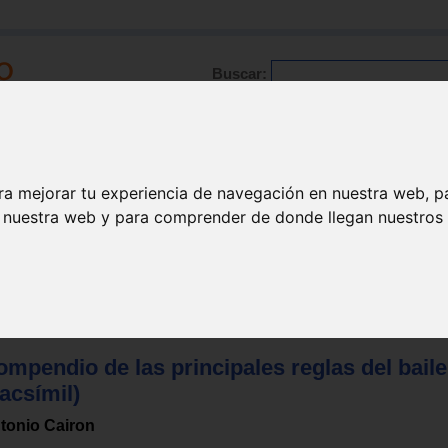
Buscar:
Formación
Directorio
Trabajo
Registro
ra mejorar tu experiencia de navegación en nuestra web, p
n nuestra web y para comprender de donde llegan nuestros v
>
Coreografía y técnicas de interpretación
mpendio de las principales reglas del baile
acsímil)
tonio Cairon