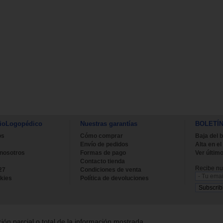
ioLogopédico
Nuestras garantías
BOLETÍ
os
Cómo comprar
Baja del b
Envío de pedidos
Alta en el
 nosotros
Formas de pago
Ver último
Contacto tienda
Recibe nue
27
Condiciones de venta
kies
Política de devoluciones
ión parcial o total de la información mostrada