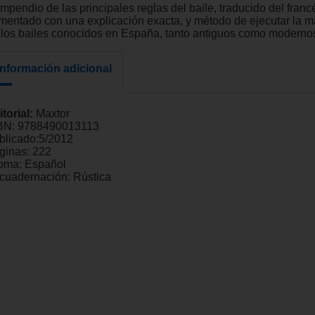
mpendio de las principales reglas del baile, traducido del franc
mentado con una explicación exacta, y método de ejecutar la m
 los bailes conocidos en España, tanto antiguos como moderno
Información adicional
itorial:
Maxtor
BN:
9788490013113
blicado:
5/2012
ginas:
222
ioma:
Español
cuadernación:
Rústica