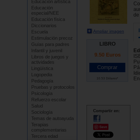
Educación artística
Co
Educación
au
especial/NEE
de
Educación física
Diccionarios
Ampliar imagen
Escuela
Estimulación precoz
LIBRO
Guías para padres
Infantil y juvenil
Ed
9.50
Euros
IS
Libros de juegos y
Pu
actividades
Pá
Lingüística
Id
Logopedia
En
10.53 Dólares*
Pedagogía
Pruebas y protocolos
Psicología
Refuerzo escolar
Salud
Compartir en:
Sociología
Temas de autoayuda
Terapias
Save
complementarias
Tercera edad