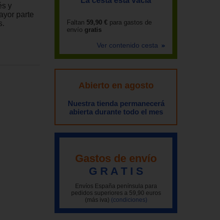
La cesta está vacía
és y
ayor parte
Faltan
59,90 €
para gastos de
s.
envío
gratis
Ver contenido cesta
Abierto en agosto
Nuestra tienda permanecerá
abierta durante todo el mes
Gastos de envío
G R A T I S
Envíos España península para
pedidos superiores a 59,90 euros
(más iva)
(condiciones)