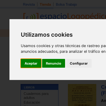
Revista
Tienda
Bolsa Trabajo
Utilizamos cookies
Revista
Libros
Material
Juguetes
Usamos cookies y otras técnicas de rastreo pa
anuncios adecuados, para analizar el tráfico e
Aceptar
Renuncio
Configurar
Tienda
>
Libros
>
Educación artística
>
Danza / Baile
Co
(F
Cuadernos para
adultos
An
Educación