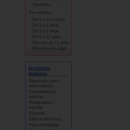
Simbólico
Por edades:
De 0 a 12 meses
De 1 a 3 años
De 3 a 6 años
De 6 a 12 años
De más de 12 años
Para tercera edad
MATERIAL
didáctico
Elementos para
estimulación
Competencias
básicas
Manipulativo -
escolar
Musical
Educación física
Para el lenguaje